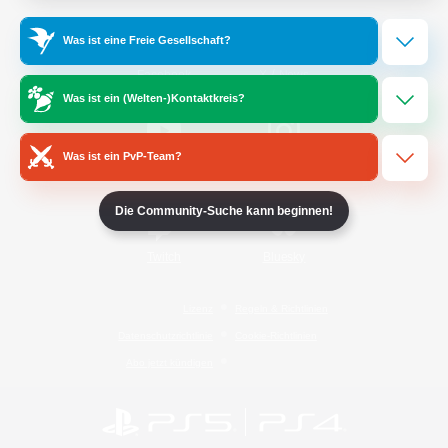
Was ist eine Freie Gesellschaft?
/
Facebook
X
News
Was ist ein (Welten-)Kontaktkreis?
Was ist ein PvP-Team?
YouTube
Instagram
Die Community-Suche kann beginnen!
Twitch
Bluesky
Lizenz
Regeln & Richtlinien
Datenschutzrichtlinie
Cookie-Richtlinien
Abo jetzt kündigen