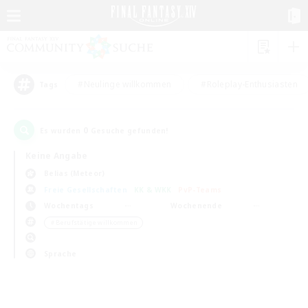
#Neulinge willkommen
#Roleplay-Enthusiasten
Tags
0
Es wurden
Gesuche gefunden!
Keine Angabe
Belias (Meteor)
Freie Gesellschaften
KK & WKK
PvP-Teams
Wochentags
Wochenende
＃Berufstätige willkommen
Sprache