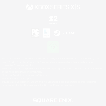
©2026 Sony Interactive Entertainment LLC."PlayStation Family Mark", "PlayStation", "PS5
logo", "PS5", "PS4 logo" and "PS4" are registered trademarks or trademarks of Sony
Interactive Entertainment Inc.
Microsoft, the XBOX Sphere mark, the Series X|S logo and XBOX Series X|S are trademarks
of the Microsoft group of companies.
Nintendo Switch is a trademark of Nintendo.
Mac is a trademark of Apple Inc.
©2026 Valve Corporation. Steam and the Steam logo are trademarks and/or registered
trademarks of Valve Corporation in the U.S. and/or other countries.