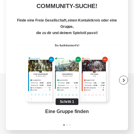
COMMUNITY-SUCHE!
Finde eine Freie Gesellschaft, einen Kontaktkreis oder eine
Gruppe,
die zu dir und deinem Spielstil passt!
So funktioniert's!
Zur PC-Seite
Schritt 1
Eine Gruppe finden
Auf 
Spiel herunterladen
Offizielle Informationen