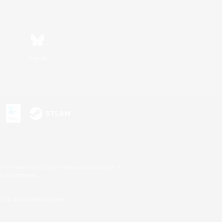
Bluesky
n
s or trademarks of Sony Interactive Entertainment Inc.
up of companies.
U.S. and/or other countries.