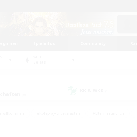
beginnen
Spielinfos
Community
Ra
UM
WELT
Belias
KK & WKK
(1)
schaften
(0)
e willkommen
#Roleplay-Enthusiasten
#Elternfreundlich
#Studentenfreundlich
#Mehrsprachig
#Unterkunft-Enthusiast
d
#Hochstufige Inhalte
#Handwerker/Sammler
#PvP-Ent