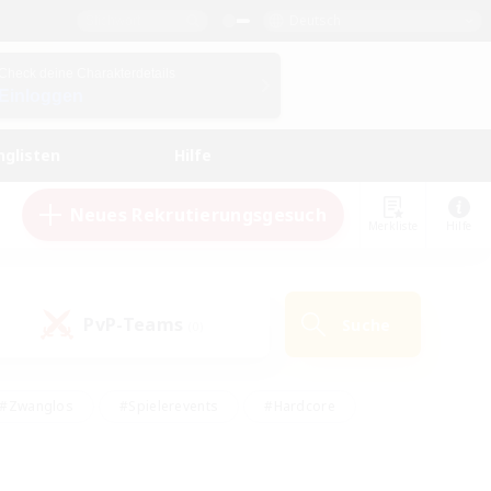
Deutsch
Check deine Charakterdetails
Einloggen
nglisten
Hilfe
Neues Rekrutierungsgesuch
Merkliste
Hilfe
PvP-Teams
Suche
(0)
#Zwanglos
#Spielerevents
#Hardcore
en
#Schatzkarten
#Screenshot-Enthusiasten
husiasten
#Hobbys/Interessen