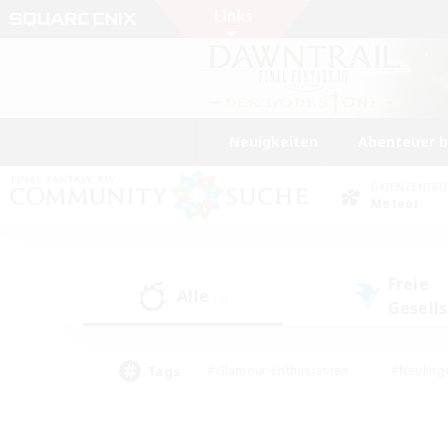
Neuigkeiten
Abenteuer 
DATENZENTR
Meteor
Freie
Alle
(1)
Gesell
Tags
#Glamour-Enthusiasten
#Neuling
#Aktive Gruppe
#Berufstätige willkommen
#Lore-Enthusiasten
#Hohe Jag