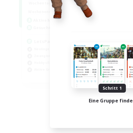
0:00
23:00
Wochentags
0:00
23:00
Wochenende
1
Aktive Mitglieder
999
Gesucht
LetsPartyFFXIVDiscord
Neulinge willkommen
Zwanglos
Hobbys/Interessen
Aktive Gruppe
EN
Endet am 24.08.2026
Schritt 1
Eine Gruppe find