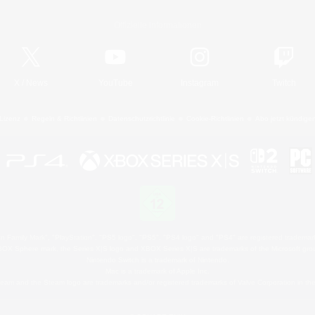
Offizielle Informationen
X
/
News
YouTube
Instagram
Twitch
Lizenz
Regeln & Richtlinien
Datenschutzrichtlinie
Cookie-Richtlinien
Abo jetzt kündige
 Family Mark", "PlayStation", "PS5 logo", "PS5", "PS4 logo" and "PS4" are registered trademark
XBOX Sphere mark, the Series X|S logo and XBOX Series X|S are trademarks of the Microsoft gro
Nintendo Switch is a trademark of Nintendo.
Mac is a trademark of Apple Inc.
eam and the Steam logo are trademarks and/or registered trademarks of Valve Corporation in the 