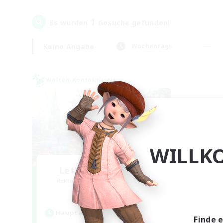
1
Es wurden
Gesuche gefunden!
Keine Angabe
Wochentags
Welten-Kontaktkreis
WILLK
Let's Party! Meteor
Rekrutierung für neue Mitglieder
Meteor
Hauptaktivität
Finde 