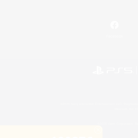
Facebook
©2026 Sony Interactive Entertainment LLC."PlayStation
Microsoft, the 
©2026 Valve Corporation. St