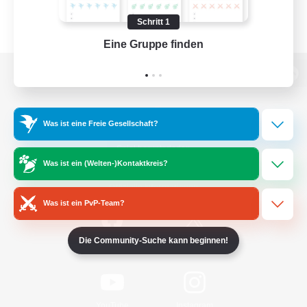
Schritt 1
Eine Gruppe finden
Auf 
Zur PC-Seite
Was ist eine Freie Gesellschaft?
Spiel herunterladen
Was ist ein (Welten-)Kontaktkreis?
Offizielle Informationen
Was ist ein PvP-Team?
Die Community-Suche kann beginnen!
/
Facebook
X
News
YouTube
Instagram