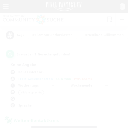
#Glamour-Enthusiasten
#Neulinge willkommen
Tags
1
Es wurden
Gesuche gefunden!
Keine Angabe
Belias (Meteor)
Freie Gesellschaften
KK & WKK
PvP-Teams
Wochentags
Wochenende
＃Mehrsprachig
Sprache
Welten-Kontaktkreis