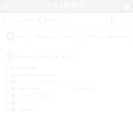
#Neulinge willkommen
#Roleplay-Enthusiasten
Tags
0
Es wurden
Gesuche gefunden!
Keine Angabe
Mandragora (Meteor)
Freie Gesellschaften
KK & WKK
PvP-Teams
Wochentags
Wochenende
＃Elternfreundlich
Sprache