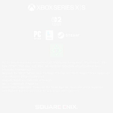
©2026 Sony Interactive Entertainment LLC."PlayStation Family Mark", "PlayStation", "PS5
logo", "PS5", "PS4 logo" and "PS4" are registered trademarks or trademarks of Sony
Interactive Entertainment Inc.
Microsoft, the XBOX Sphere mark, the Series X|S logo and XBOX Series X|S are trademarks
of the Microsoft group of companies.
Nintendo Switch is a trademark of Nintendo.
Mac is a trademark of Apple Inc.
©2026 Valve Corporation. Steam and the Steam logo are trademarks and/or registered
trademarks of Valve Corporation in the U.S. and/or other countries.