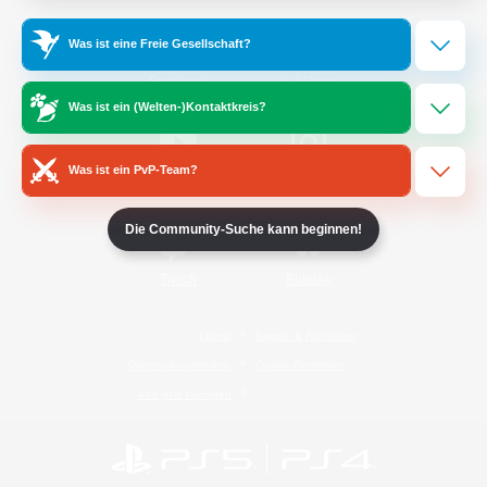
Was ist eine Freie Gesellschaft?
/
Facebook
X
News
Was ist ein (Welten-)Kontaktkreis?
Was ist ein PvP-Team?
YouTube
Instagram
Die Community-Suche kann beginnen!
Twitch
Bluesky
Lizenz
Regeln & Richtlinien
Datenschutzrichtlinie
Cookie-Richtlinien
Abo jetzt kündigen