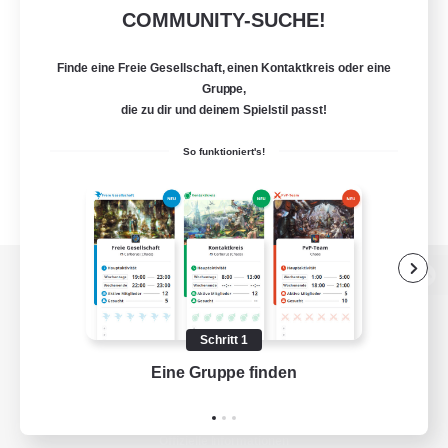
COMMUNITY-SUCHE!
Finde eine Freie Gesellschaft, einen Kontaktkreis oder eine
Gruppe,
die zu dir und deinem Spielstil passt!
So funktioniert's!
Zur PC-Seite
Schritt 1
Eine Gruppe finden
Auf 
Spiel herunterladen
Offizielle Informationen