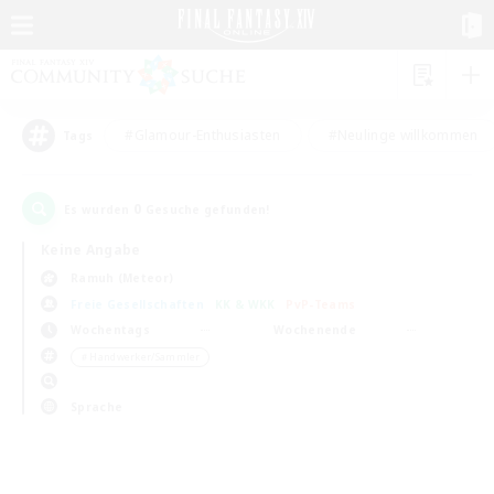
#Glamour-Enthusiasten
#Neulinge willkommen
Tags
0
Es wurden
Gesuche gefunden!
Keine Angabe
Ramuh (Meteor)
Freie Gesellschaften
KK & WKK
PvP-Teams
Wochentags
Wochenende
＃Handwerker/Sammler
Sprache