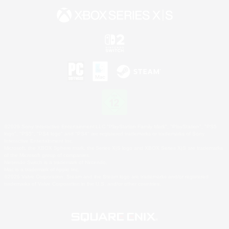
©2026 Sony Interactive Entertainment LLC."PlayStation Family Mark", "PlayStation", "PS5
logo", "PS5", "PS4 logo" and "PS4" are registered trademarks or trademarks of Sony
Interactive Entertainment Inc.
Microsoft, the XBOX Sphere mark, the Series X|S logo and XBOX Series X|S are trademarks
of the Microsoft group of companies.
Nintendo Switch is a trademark of Nintendo.
Mac is a trademark of Apple Inc.
©2026 Valve Corporation. Steam and the Steam logo are trademarks and/or registered
trademarks of Valve Corporation in the U.S. and/or other countries.