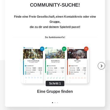
COMMUNITY-SUCHE!
Finde eine Freie Gesellschaft, einen Kontaktkreis oder eine
Gruppe,
die zu dir und deinem Spielstil passt!
So funktioniert's!
Zur PC-Seite
Schritt 1
Eine Gruppe finden
Auf 
Spiel herunterladen
Offizielle Informationen