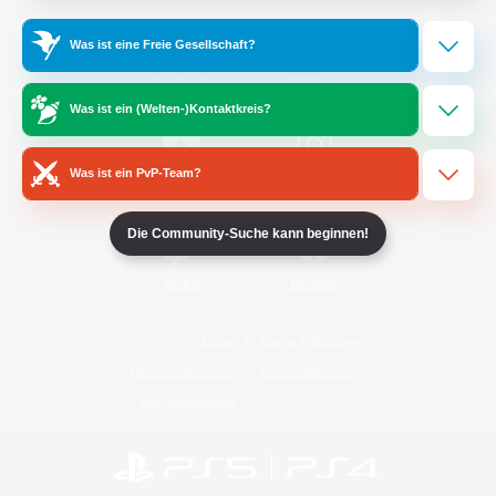
Was ist eine Freie Gesellschaft?
/
Facebook
X
News
Was ist ein (Welten-)Kontaktkreis?
Was ist ein PvP-Team?
YouTube
Instagram
Die Community-Suche kann beginnen!
Twitch
Bluesky
Lizenz
Regeln & Richtlinien
Datenschutzrichtlinie
Cookie-Richtlinien
Abo jetzt kündigen