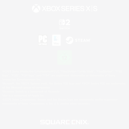
©2026 Sony Interactive Entertainment LLC."PlayStation Family Mark", "PlayStation", "PS5
logo", "PS5", "PS4 logo" and "PS4" are registered trademarks or trademarks of Sony
Interactive Entertainment Inc.
Microsoft, the XBOX Sphere mark, the Series X|S logo and XBOX Series X|S are trademarks
of the Microsoft group of companies.
Nintendo Switch is a trademark of Nintendo.
Mac is a trademark of Apple Inc.
©2026 Valve Corporation. Steam and the Steam logo are trademarks and/or registered
trademarks of Valve Corporation in the U.S. and/or other countries.