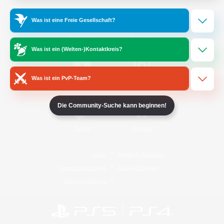
Was ist eine Freie Gesellschaft?
/
Facebook
X
News
Was ist ein (Welten-)Kontaktkreis?
Was ist ein PvP-Team?
YouTube
Instagram
Die Community-Suche kann beginnen!
Twitch
Bluesky
Lizenz
Regeln & Richtlinien
Datenschutzrichtlinie
Cookie-Richtlinien
Abo jetzt kündigen