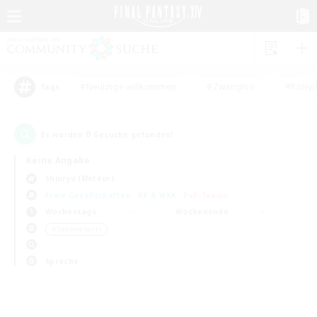
#Neulinge willkommen
#Zwanglos
#Rolepl
Tags
0
Es wurden
Gesuche gefunden!
Keine Angabe
Shinryu (Meteor)
Freie Gesellschaften
KK & WKK
PvP-Teams
Wochentags
Wochenende
＃Spielerevents
Sprache