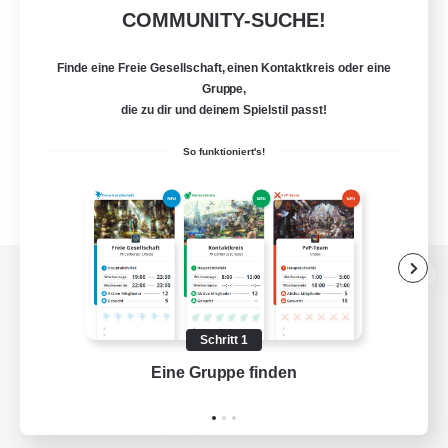
COMMUNITY-SUCHE!
Finde eine Freie Gesellschaft, einen Kontaktkreis oder eine
Gruppe,
die zu dir und deinem Spielstil passt!
So funktioniert's!
Zur PC-Seite
Schritt 1
Eine Gruppe finden
Auf 
Spiel herunterladen
Offizielle Informationen