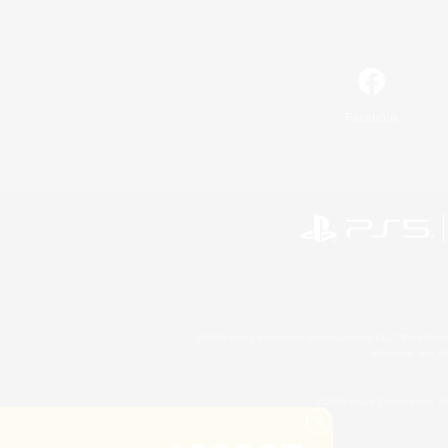
Facebook
©2026 Sony Interactive Entertainment LLC."PlayStation
Microsoft, the 
©2026 Valve Corporation. St