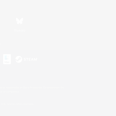
Bluesky
n
s or trademarks of Sony Interactive Entertainment Inc.
up of companies.
U.S. and/or other countries.