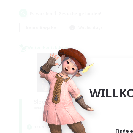
1
Es wurden
Gesuche gefunden!
Keine Angabe
Wochentags
Welten-Kontaktkreis
WILLK
Sleepless Wanderers
Rekrutierung für neue Mitglieder
Meteor
Hauptaktivität
Finde 