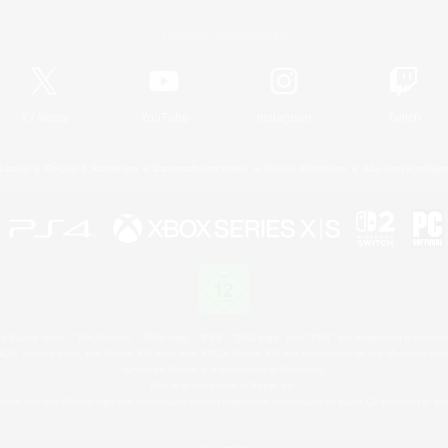
Offizielle Informationen
X
/
News
YouTube
Instagram
Twitch
Lizenz
Regeln & Richtlinien
Datenschutzrichtlinie
Cookie-Richtlinien
Abo jetzt kündige
 Family Mark", "PlayStation", "PS5 logo", "PS5", "PS4 logo" and "PS4" are registered trademark
XBOX Sphere mark, the Series X|S logo and XBOX Series X|S are trademarks of the Microsoft gro
Nintendo Switch is a trademark of Nintendo.
Mac is a trademark of Apple Inc.
eam and the Steam logo are trademarks and/or registered trademarks of Valve Corporation in the 