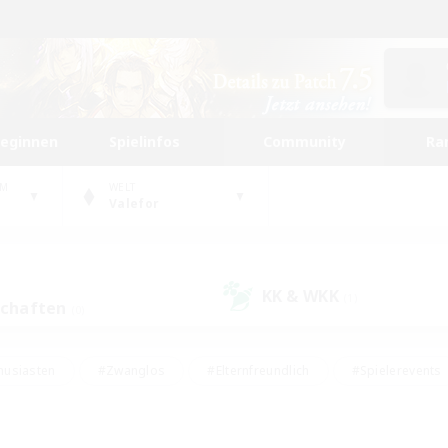
beginnen
Spielinfos
Community
Ra
UM
WELT
Valefor
KK & WKK
(1)
schaften
(0)
husiasten
#Zwanglos
#Elternfreundlich
#Spielerevents
ten
#Glamour-Enthusiasten
#Schatzkarten
#Studentenfr
e Inhalte
#Lore-Enthusiasten
#Handwerker/Sammler
#