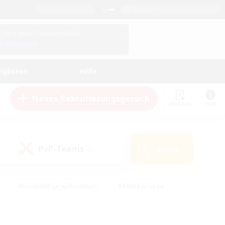
Deutsch
Check deine Charakterdetails
Einloggen
nglisten
Hilfe
Neues Rekrutierungsgesuch
Merkliste
Hilfe
PvP-Teams
Suche
(0)
#Berufstätige willkommen
#Aktive Gruppe
eundlich
#Hardcore
#Hohe Jagd
Hobbys/Interessen
#PvP-Enthusiasten