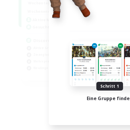
18:00
1:00
Wochentags
12:00
2:00
Wochenende
18
Aktive Mitglieder
--
Gesucht
Discord
Aktive Gruppe
Zwanglos
Mehrsprachig
Neulinge willkommen
JA / EN
Endet am 15.08.2026
Schritt 1
Eine Gruppe find