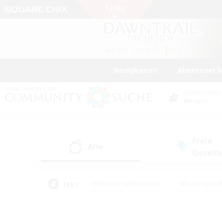
Neuigkeiten
Abenteuer 
DATENZENTR
Meteor
Freie
Alle
(1)
Gesell
Tags
#Neulinge willkommen
#Roleplay-Ent
#Mehrsprachig
#Unterkunft-Enthusias
#Screenshot-Enthusiasten
#Hochstufig