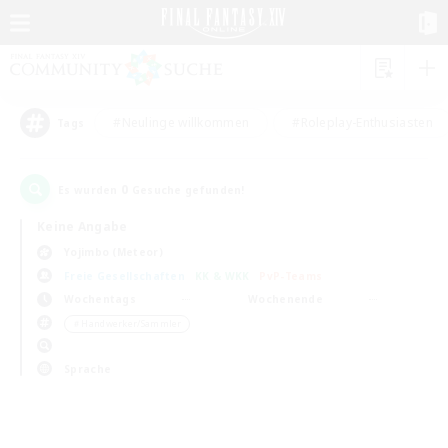
#Neulinge willkommen
#Roleplay-Enthusiasten
Tags
0
Es wurden
Gesuche gefunden!
Keine Angabe
Yojimbo (Meteor)
Freie Gesellschaften
KK & WKK
PvP-Teams
Wochentags
Wochenende
＃Handwerker/Sammler
Sprache