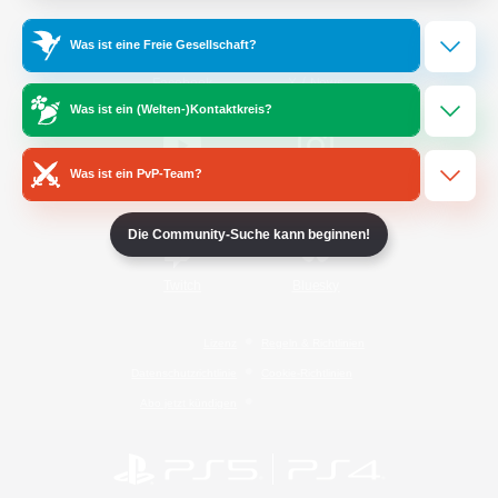
Was ist eine Freie Gesellschaft?
/
Facebook
X
News
Was ist ein (Welten-)Kontaktkreis?
Was ist ein PvP-Team?
YouTube
Instagram
Die Community-Suche kann beginnen!
Twitch
Bluesky
Lizenz
Regeln & Richtlinien
Datenschutzrichtlinie
Cookie-Richtlinien
Abo jetzt kündigen