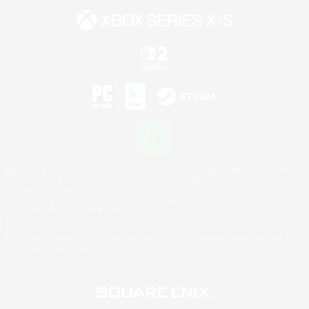
©2026 Sony Interactive Entertainment LLC."PlayStation Family Mark", "PlayStation", "PS5
logo", "PS5", "PS4 logo" and "PS4" are registered trademarks or trademarks of Sony
Interactive Entertainment Inc.
Microsoft, the XBOX Sphere mark, the Series X|S logo and XBOX Series X|S are trademarks
of the Microsoft group of companies.
Nintendo Switch is a trademark of Nintendo.
Mac is a trademark of Apple Inc.
©2026 Valve Corporation. Steam and the Steam logo are trademarks and/or registered
trademarks of Valve Corporation in the U.S. and/or other countries.