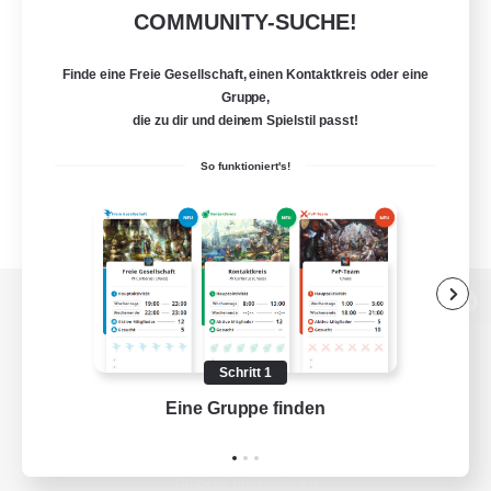
COMMUNITY-SUCHE!
Finde eine Freie Gesellschaft, einen Kontaktkreis oder eine
Gruppe,
die zu dir und deinem Spielstil passt!
So funktioniert's!
Zur PC-Seite
Schritt 1
Eine Gruppe finden
Auf 
Spiel herunterladen
Offizielle Informationen