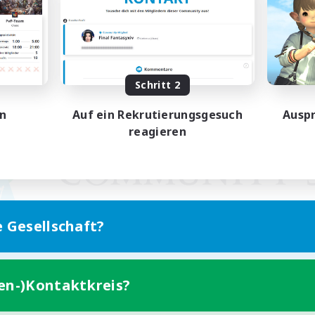
Schritt 2
en
Auf ein Rekrutierungsgesuch
Auspr
reagieren
e Gesellschaft?
ten-)Kontaktkreis?
Version für Mobilgeräte