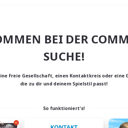
Wochenende
OMMEN BEI DER COMM
che
SUCHE!
eine Freie Gesellschaft, einen Kontaktkreis oder eine 
die zu dir und deinem Spielstil passt!
0 Gesuche
den keine Gesuche ge
So funktioniert's!
t aufgeben! Versuche es mit anderen Suchfil