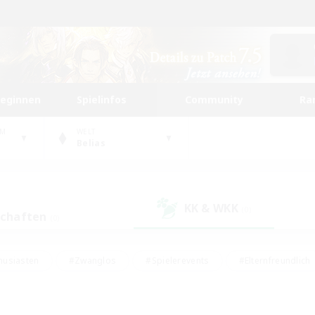
beginnen
Spielinfos
Community
Ra
UM
WELT
Belias
KK & WKK
(0)
schaften
(0)
husiasten
#Zwanglos
#Spielerevents
#Elternfreundlich
#Unterkunft-Enthusiasten
#Studentenfreundlich
#Hardcore
gd
#Handwerker/Sammler
#Lore-Enthusiasten
#Hobbys/