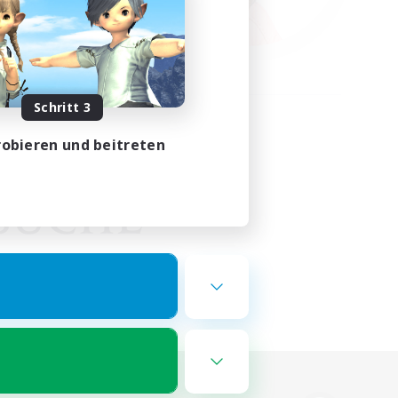
Schritt 3
obieren und beitreten