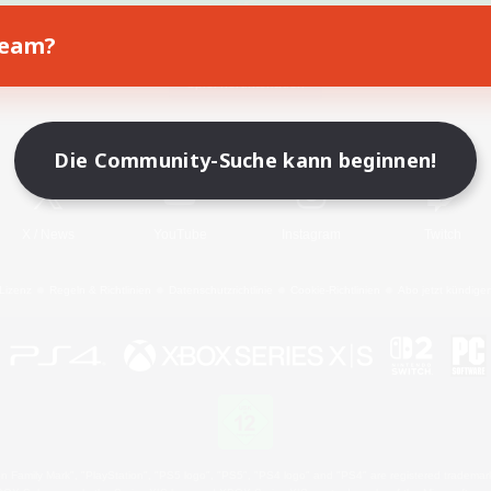
Team?
Spiel herunterladen
Offizielle Informationen
Die Community-Suche kann beginnen!
X
/
News
YouTube
Instagram
Twitch
Lizenz
Regeln & Richtlinien
Datenschutzrichtlinie
Cookie-Richtlinien
Abo jetzt kündige
 Family Mark", "PlayStation", "PS5 logo", "PS5", "PS4 logo" and "PS4" are registered trademark