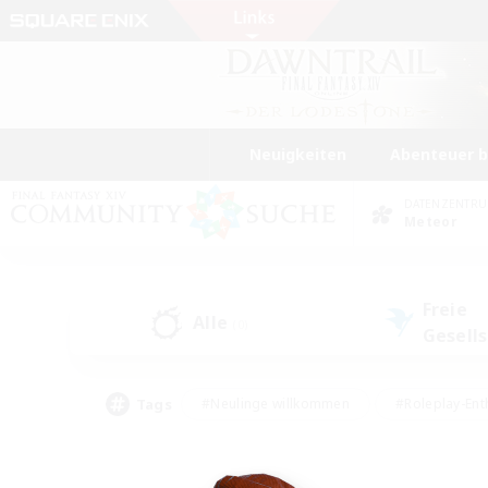
Neuigkeiten
Abenteuer 
DATENZENTR
Meteor
Freie
Alle
(0)
Gesell
Tags
#Neulinge willkommen
#Roleplay-Ent
#Mehrsprachig
#Glamour-Enthusiasten
#Hochstufige Inhalte
#Hohe Ja