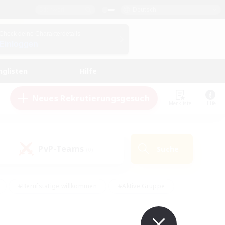
Deutsch
Check deine Charakterdetails
Einloggen
nglisten
Hilfe
Neues Rekrutierungsgesuch
Merkliste
Hilfe
PvP-Teams
Suche
(0)
#Berufstätige willkommen
#Aktive Gruppe
#Schatzkarten
#Screenshot-Enthusiasten
Interessen
#PvP-Enthusiasten