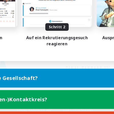
Schritt 2
en
Auf ein Rekrutierungsgesuch
Auspr
reagieren
e Gesellschaft?
ten-)Kontaktkreis?
Version für Mobilgeräte