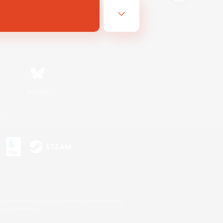
Bluesky
n
s or trademarks of Sony Interactive Entertainment Inc.
up of companies.