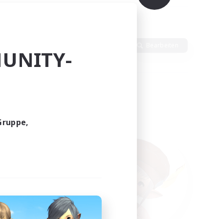
Sprache
Bearbeiten
UNITY-
Gruppe,
funden.
tern!