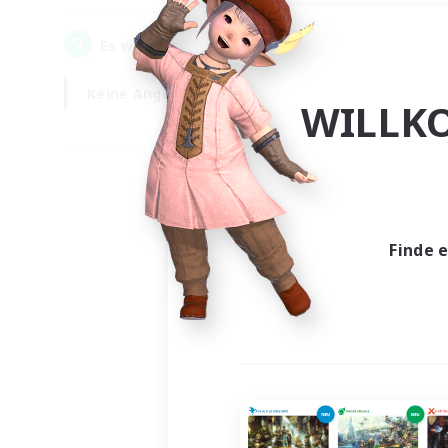
0
Es wurden
Gesuche gefunden!
Keine Angabe
Wochentags
WILLK
Finde 
Es wur
Nich