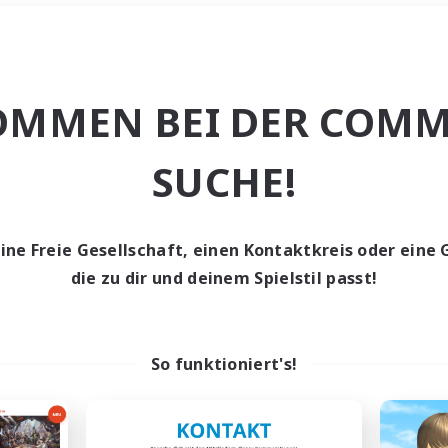
Wochenende
＃Schatzkarten
OMMEN BEI DER COMM
SUCHE!
eine Freie Gesellschaft, einen Kontaktkreis oder eine 
0 Gesuche
die zu dir und deinem Spielstil passt!
den keine Gesuche ge
So funktioniert's!
t aufgeben! Versuche es mit anderen Suchfil