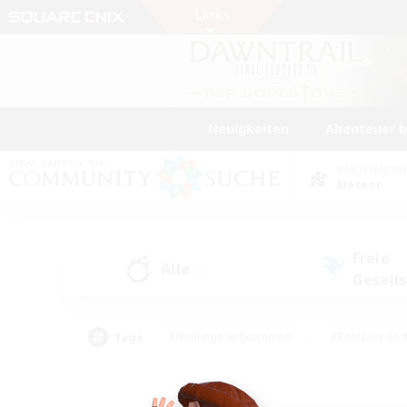
Neuigkeiten
Abenteuer 
DATENZENTR
Meteor
Freie
Alle
(0)
Gesell
Tags
#Neulinge willkommen
#Roleplay-Ent
#Mehrsprachig
#Studentenfreundlich
#Screenshot-Enthusiasten
#Har