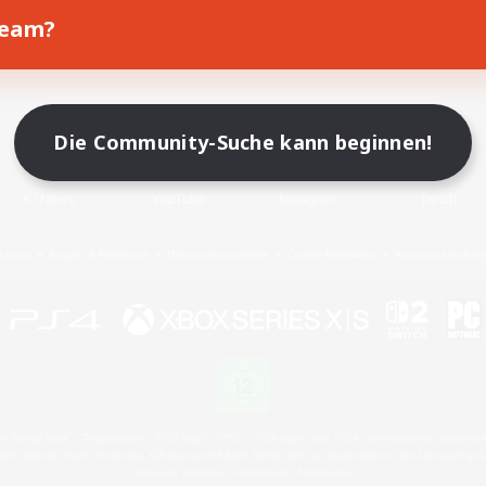
Team?
Spiel herunterladen
Offizielle Informationen
Die Community-Suche kann beginnen!
X
/
News
YouTube
Instagram
Twitch
Lizenz
Regeln & Richtlinien
Datenschutzrichtlinie
Cookie-Richtlinien
Abo jetzt kündige
 Family Mark", "PlayStation", "PS5 logo", "PS5", "PS4 logo" and "PS4" are registered trademark
XBOX Sphere mark, the Series X|S logo and XBOX Series X|S are trademarks of the Microsoft gro
Nintendo Switch is a trademark of Nintendo.