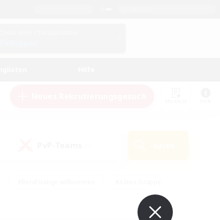
Deutsch
Check deine Charakterdetails
Einloggen
nglisten
Hilfe
Neues Rekrutierungsgesuch
Merkliste
Hilfe
PvP-Teams
Suche
(0)
#Berufstätige willkommen
#Aktive Gruppe
en
#Handwerker/Sammler
#Hohe Jagd
Enthusiasten
#PvP-Enthusiasten