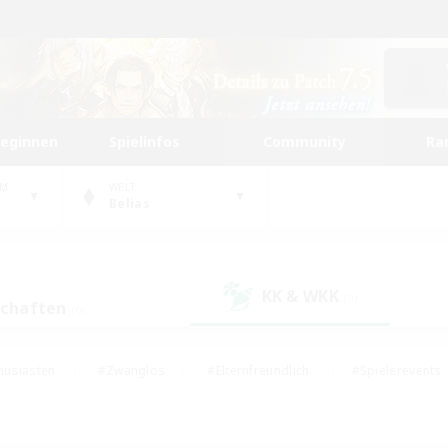
beginnen
Spielinfos
Community
Ra
UM
WELT
Belias
KK & WKK
(0)
schaften
(0)
husiasten
#Zwanglos
#Elternfreundlich
#Spielerevents
#Unterkunft-Enthusiasten
#Glamour-Enthusiasten
#Schatzkart
dcore
#Hochstufige Inhalte
#Hobbys/Interessen
#Lore-