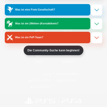
Was ist eine Freie Gesellschaft?
/
Facebook
X
News
Was ist ein (Welten-)Kontaktkreis?
Was ist ein PvP-Team?
YouTube
Instagram
Die Community-Suche kann beginnen!
Twitch
Bluesky
Lizenz
Regeln & Richtlinien
Datenschutzrichtlinie
Cookie-Richtlinien
Abo jetzt kündigen