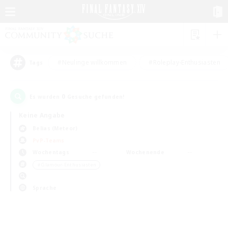
#Neulinge willkommen
#Roleplay-Enthusiasten
Tags
0
Es wurden
Gesuche gefunden!
Keine Angabe
Belias (Meteor)
PvP-Teams
Wochentags
Wochenende
＃Glamour-Enthusiasten
Sprache