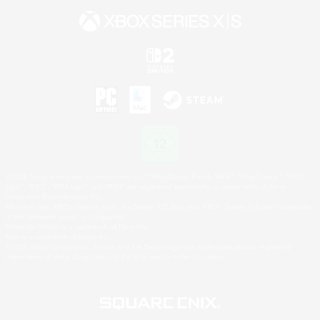
©2026 Sony Interactive Entertainment LLC."PlayStation Family Mark", "PlayStation", "PS5
logo", "PS5", "PS4 logo" and "PS4" are registered trademarks or trademarks of Sony
Interactive Entertainment Inc.
Microsoft, the XBOX Sphere mark, the Series X|S logo and XBOX Series X|S are trademarks
of the Microsoft group of companies.
Nintendo Switch is a trademark of Nintendo.
Mac is a trademark of Apple Inc.
©2026 Valve Corporation. Steam and the Steam logo are trademarks and/or registered
trademarks of Valve Corporation in the U.S. and/or other countries.