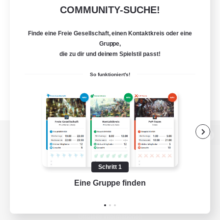
COMMUNITY-SUCHE!
Finde eine Freie Gesellschaft, einen Kontaktkreis oder eine
Gruppe,
die zu dir und deinem Spielstil passt!
So funktioniert's!
Zur PC-Seite
Schritt 1
Eine Gruppe finden
Auf 
Spiel herunterladen
Offizielle Informationen