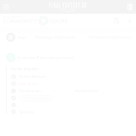
#Neulinge willkommen
#Roleplay-Enthusiasten
Tags
0
Es wurden
Gesuche gefunden!
Keine Angabe
Belias (Meteor)
PvP-Teams
Wochentags
Wochenende
＃PvP-Enthusiasten
Sprache