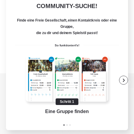
COMMUNITY-SUCHE!
Finde eine Freie Gesellschaft, einen Kontaktkreis oder eine
Gruppe,
die zu dir und deinem Spielstil passt!
So funktioniert's!
Zur PC-Seite
Schritt 1
Eine Gruppe finden
Auf 
Spiel herunterladen
Offizielle Informationen