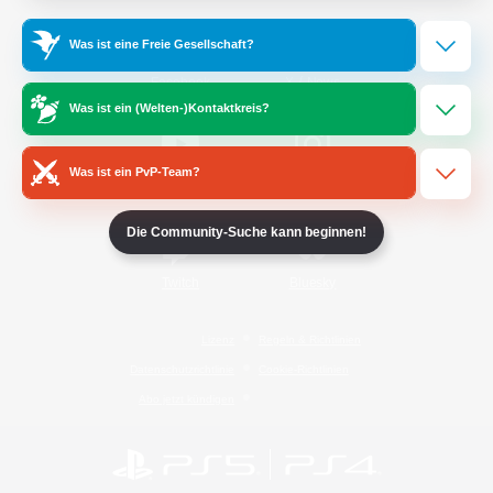
Was ist eine Freie Gesellschaft?
/
Facebook
X
News
Was ist ein (Welten-)Kontaktkreis?
Was ist ein PvP-Team?
YouTube
Instagram
Die Community-Suche kann beginnen!
Twitch
Bluesky
Lizenz
Regeln & Richtlinien
Datenschutzrichtlinie
Cookie-Richtlinien
Abo jetzt kündigen