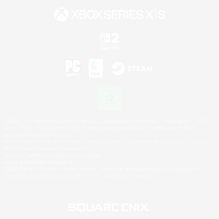
©2026 Sony Interactive Entertainment LLC."PlayStation Family Mark", "PlayStation", "PS5
logo", "PS5", "PS4 logo" and "PS4" are registered trademarks or trademarks of Sony
Interactive Entertainment Inc.
Microsoft, the XBOX Sphere mark, the Series X|S logo and XBOX Series X|S are trademarks
of the Microsoft group of companies.
Nintendo Switch is a trademark of Nintendo.
Mac is a trademark of Apple Inc.
©2026 Valve Corporation. Steam and the Steam logo are trademarks and/or registered
trademarks of Valve Corporation in the U.S. and/or other countries.