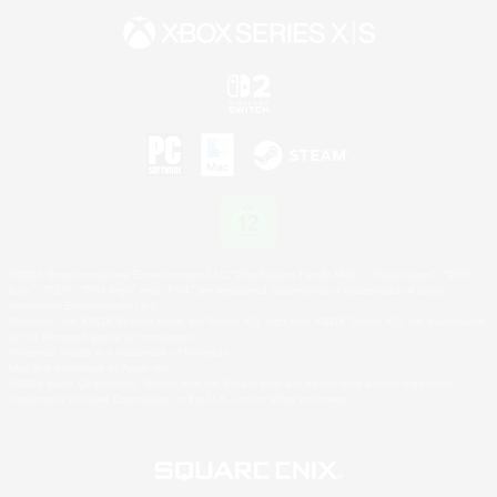
©2026 Sony Interactive Entertainment LLC."PlayStation Family Mark", "PlayStation", "PS5
logo", "PS5", "PS4 logo" and "PS4" are registered trademarks or trademarks of Sony
Interactive Entertainment Inc.
Microsoft, the XBOX Sphere mark, the Series X|S logo and XBOX Series X|S are trademarks
of the Microsoft group of companies.
Nintendo Switch is a trademark of Nintendo.
Mac is a trademark of Apple Inc.
©2026 Valve Corporation. Steam and the Steam logo are trademarks and/or registered
trademarks of Valve Corporation in the U.S. and/or other countries.