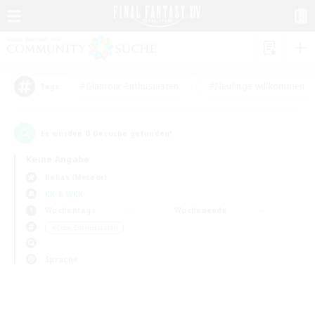
#Glamour-Enthusiasten
#Neulinge willkommen
Tags
0
Es wurden
Gesuche gefunden!
Keine Angabe
Belias (Meteor)
KK & WKK
Wochentags
Wochenende
＃Lore-Enthusiasten
Sprache