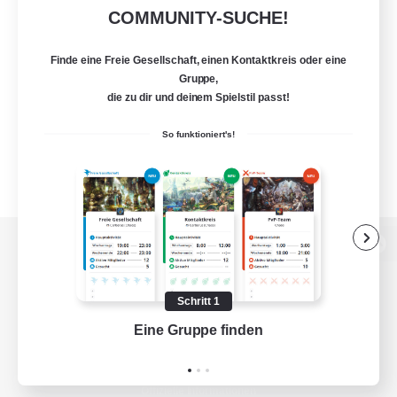
COMMUNITY-SUCHE!
Finde eine Freie Gesellschaft, einen Kontaktkreis oder eine
Gruppe,
die zu dir und deinem Spielstil passt!
So funktioniert's!
Zur PC-Seite
Schritt 1
Eine Gruppe finden
Auf 
Spiel herunterladen
Offizielle Informationen