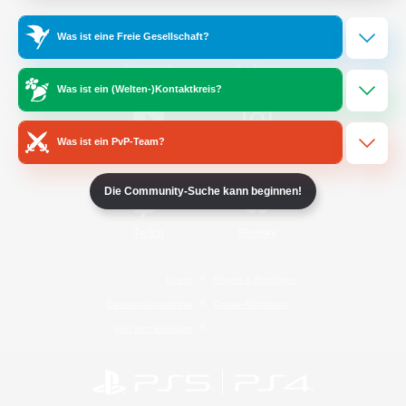
Was ist eine Freie Gesellschaft?
/
Facebook
X
News
Was ist ein (Welten-)Kontaktkreis?
Was ist ein PvP-Team?
YouTube
Instagram
Die Community-Suche kann beginnen!
Twitch
Bluesky
Lizenz
Regeln & Richtlinien
Datenschutzrichtlinie
Cookie-Richtlinien
Abo jetzt kündigen