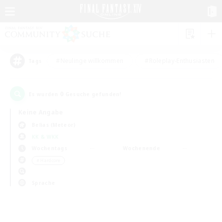
#Neulinge willkommen
#Roleplay-Enthusiasten
Tags
0
Es wurden
Gesuche gefunden!
Keine Angabe
Belias (Meteor)
KK & WKK
Wochentags
Wochenende
＃Hardcore
Sprache