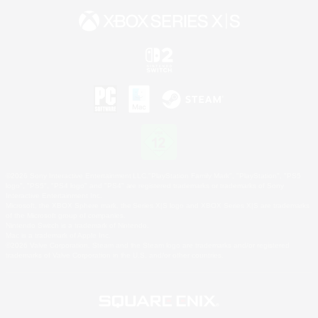
©2026 Sony Interactive Entertainment LLC."PlayStation Family Mark", "PlayStation", "PS5
logo", "PS5", "PS4 logo" and "PS4" are registered trademarks or trademarks of Sony
Interactive Entertainment Inc.
Microsoft, the XBOX Sphere mark, the Series X|S logo and XBOX Series X|S are trademarks
of the Microsoft group of companies.
Nintendo Switch is a trademark of Nintendo.
Mac is a trademark of Apple Inc.
©2026 Valve Corporation. Steam and the Steam logo are trademarks and/or registered
trademarks of Valve Corporation in the U.S. and/or other countries.