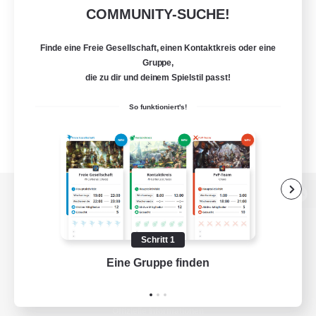
COMMUNITY-SUCHE!
Finde eine Freie Gesellschaft, einen Kontaktkreis oder eine
Gruppe,
die zu dir und deinem Spielstil passt!
So funktioniert's!
Zur PC-Seite
Schritt 1
Eine Gruppe finden
Auf 
Spiel herunterladen
Offizielle Informationen