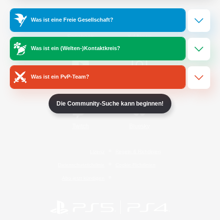
Was ist eine Freie Gesellschaft?
/
Facebook
X
News
Was ist ein (Welten-)Kontaktkreis?
Was ist ein PvP-Team?
YouTube
Instagram
Die Community-Suche kann beginnen!
Twitch
Bluesky
Lizenz
Regeln & Richtlinien
Datenschutzrichtlinie
Cookie-Richtlinien
Abo jetzt kündigen