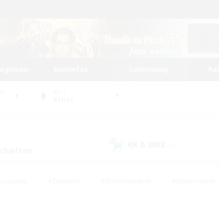
beginnen
Spielinfos
Community
Ra
UM
WELT
Belias
KK & WKK
(2)
schaften
(0)
husiasten
#Zwanglos
#Elternfreundlich
#Spielerevents
#Unterkunft-Enthusiasten
#Glamour-Enthusiasten
#Schatzkart
dcore
#Hochstufige Inhalte
#Hobbys/Interessen
#Lore-