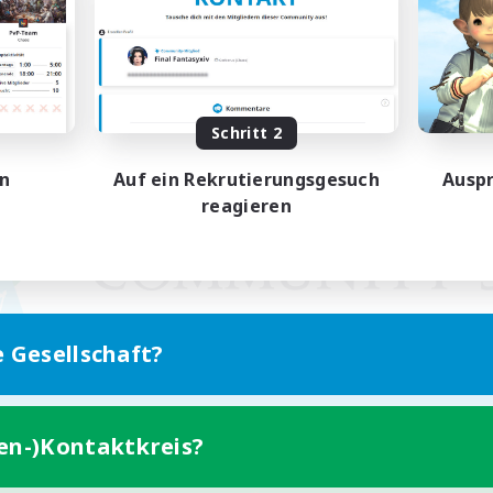
Schritt 2
en
Auf ein Rekrutierungsgesuch
Auspr
reagieren
e Gesellschaft?
ten-)Kontaktkreis?
Version für Mobilgeräte