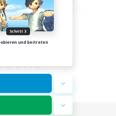
Schritt 3
obieren und beitreten