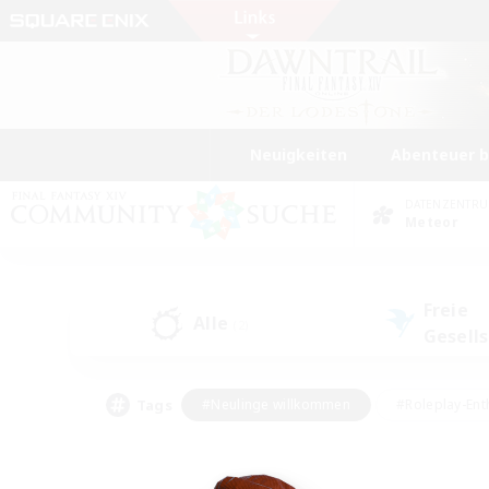
Neuigkeiten
Abenteuer 
DATENZENTR
Meteor
Freie
Alle
(2)
Gesell
Tags
#Neulinge willkommen
#Roleplay-Ent
#Mehrsprachig
#Studentenfreundlich
#Screenshot-Enthusiasten
#Har