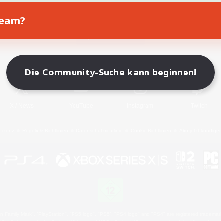
Team?
Spiel herunterladen
Offizielle Informationen
Die Community-Suche kann beginnen!
X
/
News
YouTube
Instagram
Twitch
Lizenz
Regeln & Richtlinien
Datenschutzrichtlinie
Cookie-Richtlinien
Abo jetzt kündige
 Family Mark", "PlayStation", "PS5 logo", "PS5", "PS4 logo" and "PS4" are registered trademark