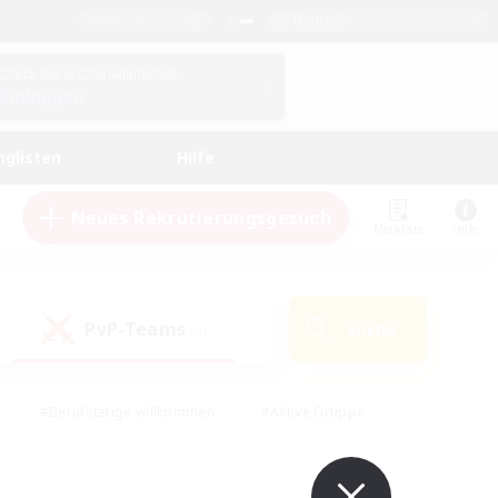
Deutsch
Check deine Charakterdetails
Einloggen
nglisten
Hilfe
Neues Rekrutierungsgesuch
Merkliste
Hilfe
PvP-Teams
Suche
(0)
#Berufstätige willkommen
#Aktive Gruppe
en
#Handwerker/Sammler
#Hohe Jagd
Enthusiasten
#PvP-Enthusiasten