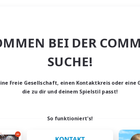
Wochenende
OMMEN BEI DER COMM
e
SUCHE!
eine Freie Gesellschaft, einen Kontaktkreis oder eine 
die zu dir und deinem Spielstil passt!
0 Gesuche
den keine Gesuche ge
So funktioniert's!
t aufgeben! Versuche es mit anderen Suchfil