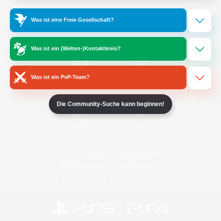
Was ist eine Freie Gesellschaft?
/
Facebook
X
News
Was ist ein (Welten-)Kontaktkreis?
Was ist ein PvP-Team?
YouTube
Instagram
Die Community-Suche kann beginnen!
Twitch
Bluesky
Lizenz
Regeln & Richtlinien
Datenschutzrichtlinie
Cookie-Richtlinien
Abo jetzt kündigen