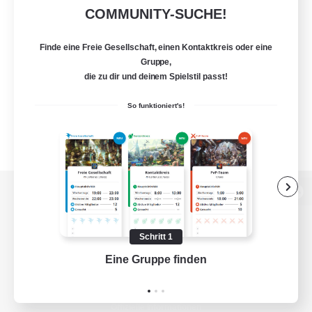
COMMUNITY-SUCHE!
Finde eine Freie Gesellschaft, einen Kontaktkreis oder eine
Gruppe,
die zu dir und deinem Spielstil passt!
So funktioniert's!
Zur PC-Seite
Schritt 1
Eine Gruppe finden
Auf 
Spiel herunterladen
Offizielle Informationen