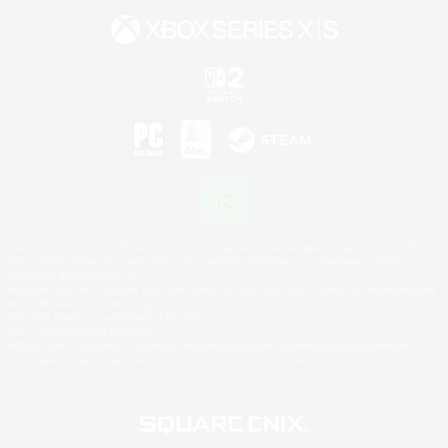
©2026 Sony Interactive Entertainment LLC."PlayStation Family Mark", "PlayStation", "PS5
logo", "PS5", "PS4 logo" and "PS4" are registered trademarks or trademarks of Sony
Interactive Entertainment Inc.
Microsoft, the XBOX Sphere mark, the Series X|S logo and XBOX Series X|S are trademarks
of the Microsoft group of companies.
Nintendo Switch is a trademark of Nintendo.
Mac is a trademark of Apple Inc.
©2026 Valve Corporation. Steam and the Steam logo are trademarks and/or registered
trademarks of Valve Corporation in the U.S. and/or other countries.