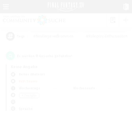
#Neulinge willkommen
#Roleplay-Enthusiasten
Tags
0
Es wurden
Gesuche gefunden!
Keine Angabe
Belias (Meteor)
PvP-Teams
Wochentags
Wochenende
＃Zwanglos
Sprache