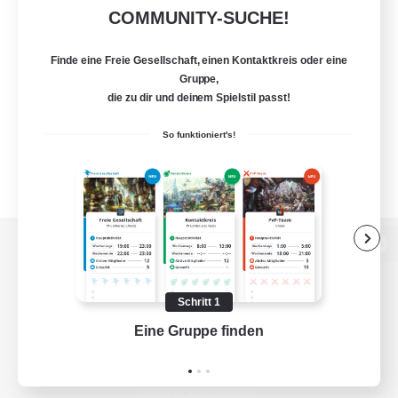
COMMUNITY-SUCHE!
Finde eine Freie Gesellschaft, einen Kontaktkreis oder eine
Gruppe,
die zu dir und deinem Spielstil passt!
So funktioniert's!
Zur PC-Seite
Schritt 1
Eine Gruppe finden
Auf 
Spiel herunterladen
Offizielle Informationen