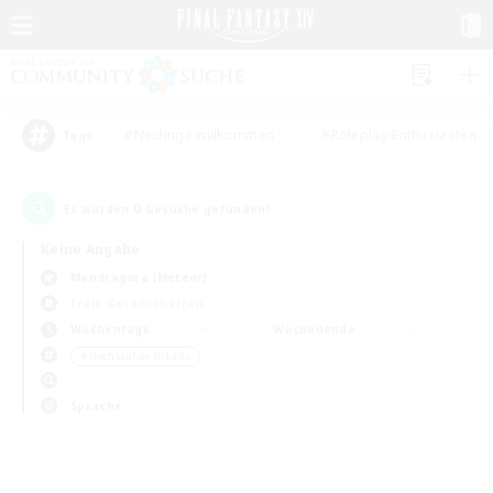
#Neulinge willkommen
#Roleplay-Enthusiasten
Tags
0
Es wurden
Gesuche gefunden!
Keine Angabe
Mandragora (Meteor)
Freie Gesellschaften
Wochentags
Wochenende
＃Hochstufige Inhalte
Sprache