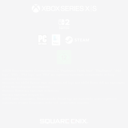
©2026 Sony Interactive Entertainment LLC."PlayStation Family Mark", "PlayStation", "PS5
logo", "PS5", "PS4 logo" and "PS4" are registered trademarks or trademarks of Sony
Interactive Entertainment Inc.
Microsoft, the XBOX Sphere mark, the Series X|S logo and XBOX Series X|S are trademarks
of the Microsoft group of companies.
Nintendo Switch is a trademark of Nintendo.
Mac is a trademark of Apple Inc.
©2026 Valve Corporation. Steam and the Steam logo are trademarks and/or registered
trademarks of Valve Corporation in the U.S. and/or other countries.