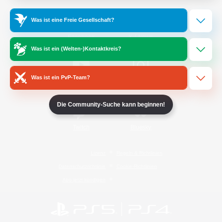
Was ist eine Freie Gesellschaft?
/
Facebook
X
News
Was ist ein (Welten-)Kontaktkreis?
Was ist ein PvP-Team?
YouTube
Instagram
Die Community-Suche kann beginnen!
Twitch
Bluesky
Lizenz
Regeln & Richtlinien
Datenschutzrichtlinie
Cookie-Richtlinien
Abo jetzt kündigen