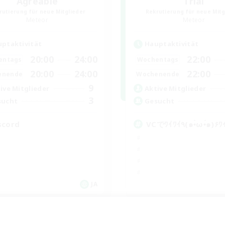
Agreable
Trial
rutierung für neue Mitglieder
Rekrutierung für neue Mitg
Meteor
Meteor
ptaktivität
Hauptaktivität
20:00
24:00
22:00
entags
Wochentags
20:00
24:00
22:00
enende
Wochenende
9
ive Mitglieder
Aktive Mitglieder
3
sucht
Gesucht
scord
VCでﾜｲﾜｲ٩(๑•̀ω•́๑)
JA
Endet am 06.09.2026
Endet a