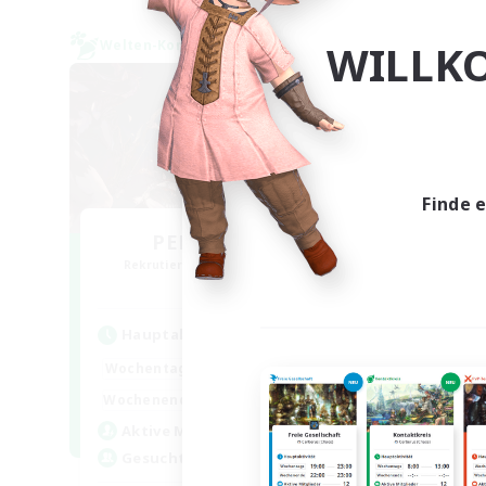
WILLK
Welten-Kontaktkreis
Welte
Finde 
PEROPEROPRO
Rekrutierung für neue Mitglieder
Gr
Meteor
Hauptaktivität
Hau
--:--
--:--
Wochentags
Woch
19:00
24:00
Wochenende
Woch
7
Aktive Mitglieder
Ge
1
Gesucht