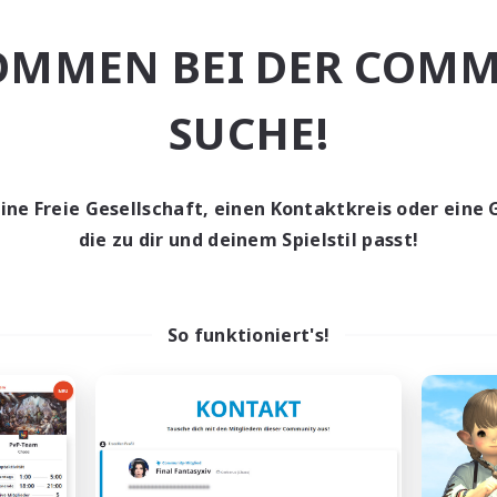
OMMEN BEI DER COMM
n-Kontaktkreis
Welten-Kontaktkreis
NEU
SUCHE!
eine Freie Gesellschaft, einen Kontaktkreis oder eine 
die zu dir und deinem Spielstil passt!
Rekrutierung für
Rekrutierung f
ündungsmitglieder
Gründungsmitgli
Meteor
Meteor
So funktioniert's!
ptaktivität
Hauptaktivität
22:00
24:00
19:00
entags
Wochentags
22:00
24:00
0:00
enende
Wochenende
2
sucht
Gesucht