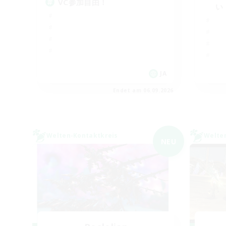
VC参加自由！
い
JA
Endet am 06.09.2026
Welten-Kontaktkreis
Welte
NEU