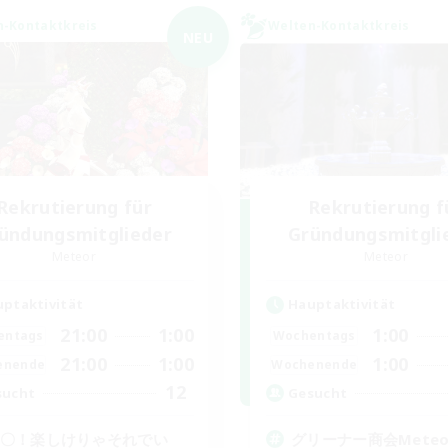
n-Kontaktkreis
Welten-Kontaktkreis
NEU
Rekrutierung für
Rekrutierung f
ündungsmitglieder
Gründungsmitgli
Meteor
Meteor
ptaktivität
Hauptaktivität
21:00
1:00
1:00
entags
Wochentags
21:00
1:00
1:00
enende
Wochenende
12
sucht
Gesucht
C〇！楽しけりゃそれでい
グリーナー商会Mete