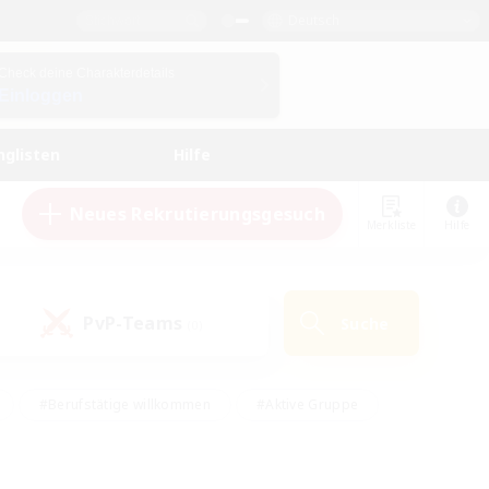
Deutsch
Check deine Charakterdetails
Einloggen
nglisten
Hilfe
Neues Rekrutierungsgesuch
Merkliste
Hilfe
PvP-Teams
Suche
(0)
#Berufstätige willkommen
#Aktive Gruppe
eundlich
#Hardcore
#Hohe Jagd
Hobbys/Interessen
#PvP-Enthusiasten