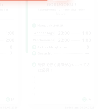
sh
GOKUGOKU!!
lieder
Rekrutierung für neue Mitglieder
Meteor
Hauptaktivität
1:00
23:00
1:00
Wochentags
2:00
22:00
1:00
Wochenende
8
8
Aktive Mitglieder
7
--
Gesucht
野良で行く勇気がない...って方
は必見！
JA
JA
m 06.09.2026
Endet am 06.09.2026