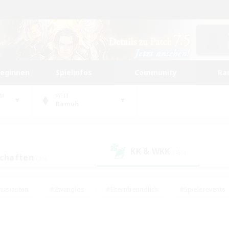
beginnen
Spielinfos
Community
Ra
UM
WELT
Ramuh
KK & WKK
(186)
schaften
(36)
husiasten
#Zwanglos
#Elternfreundlich
#Spielerevents
ten
#Glamour-Enthusiasten
#Schatzkarten
#Studentenfr
e Inhalte
#Lore-Enthusiasten
#Handwerker/Sammler
#