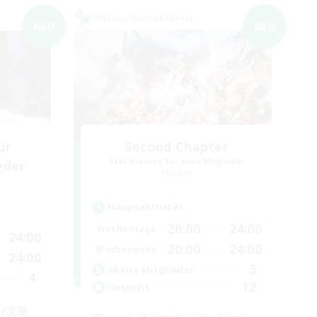
Welten-Kontaktkreis
NEU
NEU
ür
Second Chapter
Rekrutierung für neue Mitglieder
eder
Meteor
Hauptaktivität
20:00
24:00
Wochentags
24:00
20:00
24:00
Wochenende
24:00
3
Aktive Mitglieder
4
12
Gesucht
or支部