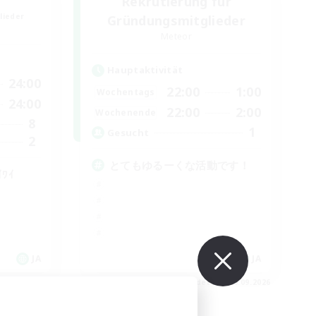
Rekrutierung für
lieder
Gründungsmitglieder
Meteor
Hauptaktivität
24:00
22:00
1:00
Wochentags
24:00
22:00
2:00
Wochenende
8
1
Gesucht
2
とてもゆるーくな活動です！
۶ﾜｲﾜｲ
JA
JA
m 06.09.2026
Endet am 06.09.2026