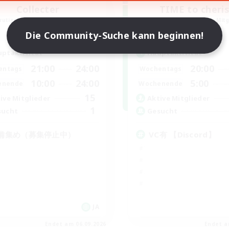
Collecter
TIME to cheri
rutierung für neue Mitglieder
Rekrutierung für neue Mitg
Meteor
Meteor
Die Community-Suche kann beginnen!
ptaktivität
Hauptaktivität
21:00
24:00
20:00
entags
Wochentags
10:00
24:00
5:00
enende
Wochenende
15
ive Mitglieder
Aktive Mitglieder
1
sucht
Gesucht
備集め（募集停止中）
VC有 【Discord】
JA
Endet am 06.09.2026
Endet a