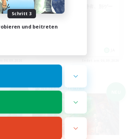
少人数VC、PC所持者、別ゲー
有、PVP
Schritt 3
obieren und beitreten
JA
JA
m 06.09.2026
Endet am 06.09.2026
Welten-Kontaktkreis
NEU
NEU