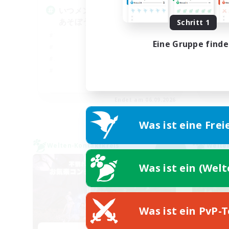
いつメンを作って、極･零式で
あそぼう！
Schritt 1
Eine Gruppe find
JA
Endet am 06.09.2026
Was ist eine Frei
Welten-Kontaktkreis
Welte
NEU
Was ist ein (Wel
Was ist ein PvP-