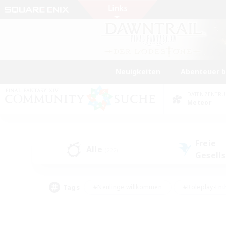
Neuigkeiten
Abenteuer 
DATENZENTR
Meteor
Freie
Alle
(222)
Gesell
Tags
#Neulinge willkommen
#Roleplay-Ent
#Mehrsprachig
#Unterkunft-Enthusias
#Screenshot-Enthusiasten
#Hochstufig