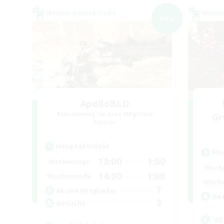
Welten-Kontaktkreis
Welte
NEU
ApolloBLD
Rekrutierung für neue Mitglieder
Gr
Meteor
Hauptaktivität
Hau
18:00
1:00
Wochentags
Woch
14:00
1:00
Wochenende
Woch
7
Aktive Mitglieder
Ge
3
Gesucht
V