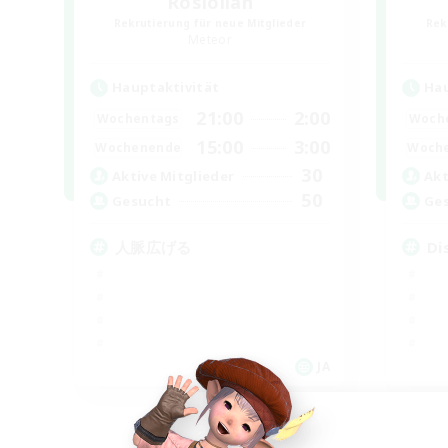
Roslolian
Rekrutierung für neue Mitglieder
Rek
Meteor
Hauptaktivität
Hau
21:00
2:00
Wochentags
Woch
15:00
3:00
Wochenende
Woch
30
Aktive Mitglieder
Akt
50
Gesucht
Ge
人脈広げる
Di
JA
Endet am 06.09.2026