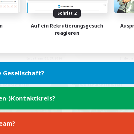
雑談VC
Schritt 2
en
Auf ein Rekrutierungsgesuch
Auspr
reagieren
JA
Endet am 06.09.2026
Endet a
e Gesellschaft?
n-Kontaktkreis
Welten-Kontaktkreis
NEU
ten-)Kontaktkreis?
Team?