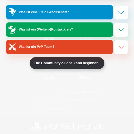
Was ist eine Freie Gesellschaft?
/
Facebook
X
News
Was ist ein (Welten-)Kontaktkreis?
Was ist ein PvP-Team?
YouTube
Instagram
Die Community-Suche kann beginnen!
Twitch
Bluesky
Lizenz
Regeln & Richtlinien
Datenschutzrichtlinie
Cookie-Richtlinien
Abo jetzt kündigen