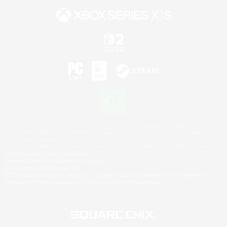
©2026 Sony Interactive Entertainment LLC."PlayStation Family Mark", "PlayStation", "PS5
logo", "PS5", "PS4 logo" and "PS4" are registered trademarks or trademarks of Sony
Interactive Entertainment Inc.
Microsoft, the XBOX Sphere mark, the Series X|S logo and XBOX Series X|S are trademarks
of the Microsoft group of companies.
Nintendo Switch is a trademark of Nintendo.
Mac is a trademark of Apple Inc.
©2026 Valve Corporation. Steam and the Steam logo are trademarks and/or registered
trademarks of Valve Corporation in the U.S. and/or other countries.