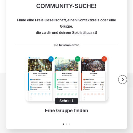
COMMUNITY-SUCHE!
Finde eine Freie Gesellschaft, einen Kontaktkreis oder eine
Gruppe,
die zu dir und deinem Spielstil passt!
So funktioniert's!
Zur PC-Seite
Schritt 1
Eine Gruppe finden
Auf 
Spiel herunterladen
Offizielle Informationen