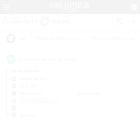
#Neulinge willkommen
#Roleplay-Enthusiasten
Tags
0
Es wurden
Gesuche gefunden!
Keine Angabe
Ramuh (Meteor)
KK & WKK
Wochentags
Wochenende
＃Handwerker/Sammler
Sprache