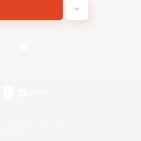
Bluesky
n
s or trademarks of Sony Interactive Entertainment Inc.
up of companies.