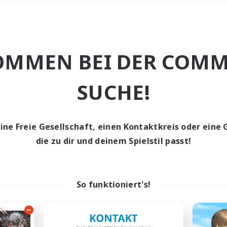
Wochenende
＃Hochstufige Inh
OMMEN BEI DER COMM
SUCHE!
eine Freie Gesellschaft, einen Kontaktkreis oder eine 
0 Gesuche
die zu dir und deinem Spielstil passt!
den keine Gesuche ge
So funktioniert's!
t aufgeben! Versuche es mit anderen Suchfil