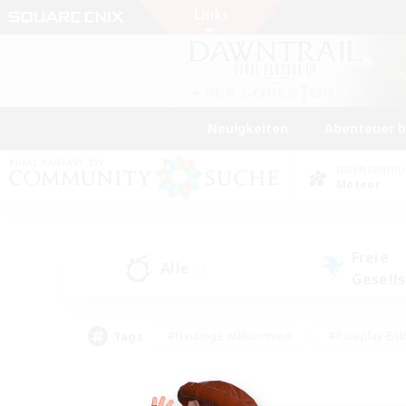
Neuigkeiten
Abenteuer 
DATENZENTR
Meteor
Freie
Alle
(0)
Gesell
Tags
#Neulinge willkommen
#Roleplay-Ent
#Mehrsprachig
#Unterkunft-Enthusias
#Screenshot-Enthusiasten
#Hochstufig