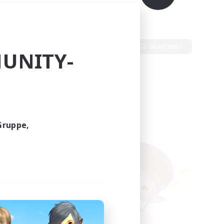
alte
Sprache
Bearbeiten
UNITY-
Gruppe,
funden.
tern!