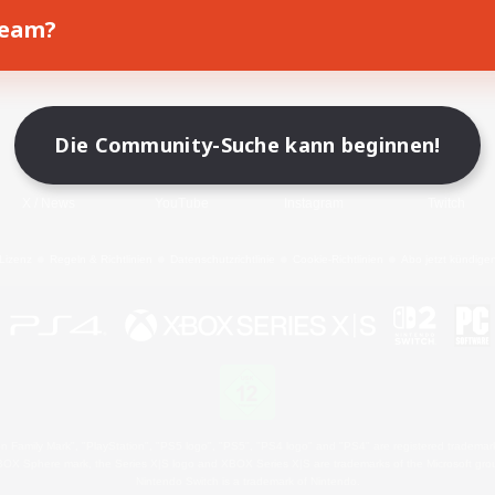
Team?
Spiel herunterladen
Offizielle Informationen
Die Community-Suche kann beginnen!
X
/
News
YouTube
Instagram
Twitch
Lizenz
Regeln & Richtlinien
Datenschutzrichtlinie
Cookie-Richtlinien
Abo jetzt kündige
 Family Mark", "PlayStation", "PS5 logo", "PS5", "PS4 logo" and "PS4" are registered trademark
XBOX Sphere mark, the Series X|S logo and XBOX Series X|S are trademarks of the Microsoft gro
Nintendo Switch is a trademark of Nintendo.