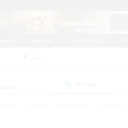
beginnen
Spielinfos
Community
Ra
UM
WELT
Shinryu
KK & WKK
(0)
schaften
(0)
husiasten
#Zwanglos
#Elternfreundlich
#Spielerevents
ten
#Glamour-Enthusiasten
#Schatzkarten
#Studentenfr
e Inhalte
#Lore-Enthusiasten
#Handwerker/Sammler
#