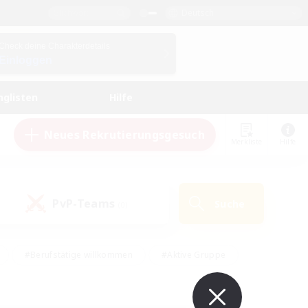
Deutsch
Check deine Charakterdetails
Einloggen
nglisten
Hilfe
Neues Rekrutierungsgesuch
Merkliste
Hilfe
PvP-Teams
Suche
(0)
#Berufstätige willkommen
#Aktive Gruppe
eundlich
#Hardcore
#Hohe Jagd
Hobbys/Interessen
#PvP-Enthusiasten