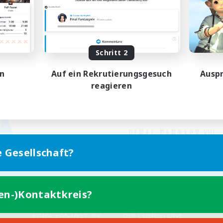
Schritt 2
en
Auf ein Rekrutierungsgesuch
Auspr
reagieren
e Gesellschaft?
ten-)Kontaktkreis?
Version für Mobilgeräte