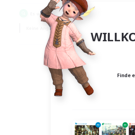
0
Es wurden
Gesuche gefunden!
Keine Angabe
Wochentags
WILLK
Finde 
Es wur
Nich