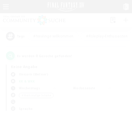
#Neulinge willkommen
#Roleplay-Enthusiasten
Tags
0
Es wurden
Gesuche gefunden!
Keine Angabe
Unicorn (Meteor)
KK & WKK
Wochentags
Wochenende
＃Hochstufige Inhalte
Sprache