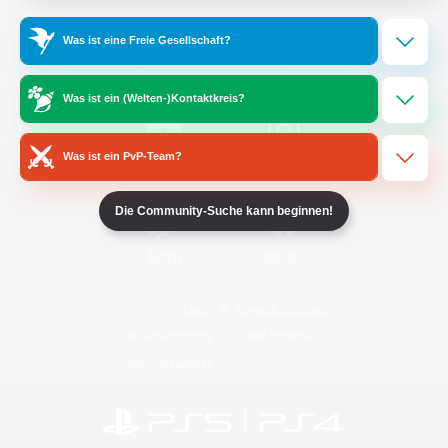
Was ist eine Freie Gesellschaft?
/
Facebook
X
News
Was ist ein (Welten-)Kontaktkreis?
Was ist ein PvP-Team?
YouTube
Instagram
Die Community-Suche kann beginnen!
Twitch
Bluesky
Lizenz
Regeln & Richtlinien
Datenschutzrichtlinie
Cookie-Richtlinien
Abo jetzt kündigen