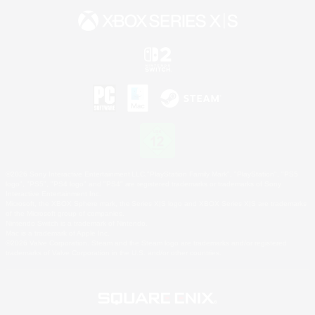
©2026 Sony Interactive Entertainment LLC."PlayStation Family Mark", "PlayStation", "PS5
logo", "PS5", "PS4 logo" and "PS4" are registered trademarks or trademarks of Sony
Interactive Entertainment Inc.
Microsoft, the XBOX Sphere mark, the Series X|S logo and XBOX Series X|S are trademarks
of the Microsoft group of companies.
Nintendo Switch is a trademark of Nintendo.
Mac is a trademark of Apple Inc.
©2026 Valve Corporation. Steam and the Steam logo are trademarks and/or registered
trademarks of Valve Corporation in the U.S. and/or other countries.