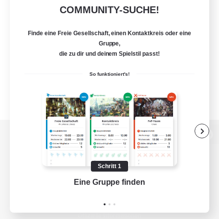
COMMUNITY-SUCHE!
Finde eine Freie Gesellschaft, einen Kontaktkreis oder eine
Gruppe,
die zu dir und deinem Spielstil passt!
So funktioniert's!
Zur PC-Seite
Schritt 1
Eine Gruppe finden
Auf 
Spiel herunterladen
Offizielle Informationen