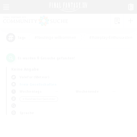
#Neulinge willkommen
#Roleplay-Enthusiasten
Tags
0
Es wurden
Gesuche gefunden!
Keine Angabe
Valefor (Meteor)
Freie Gesellschaften
Wochentags
Wochenende
＃Handwerker/Sammler
Sprache