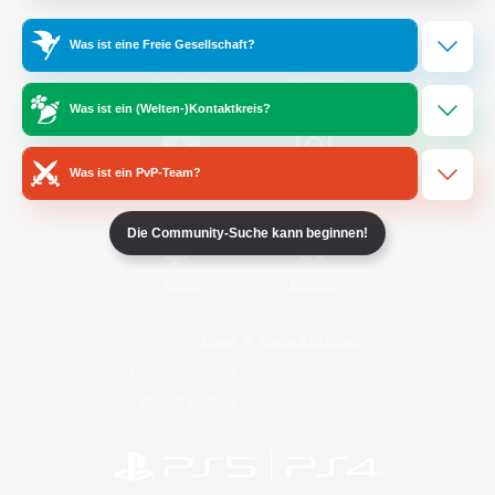
Was ist eine Freie Gesellschaft?
/
Facebook
X
News
Was ist ein (Welten-)Kontaktkreis?
Was ist ein PvP-Team?
YouTube
Instagram
Die Community-Suche kann beginnen!
Twitch
Bluesky
Lizenz
Regeln & Richtlinien
Datenschutzrichtlinie
Cookie-Richtlinien
Abo jetzt kündigen