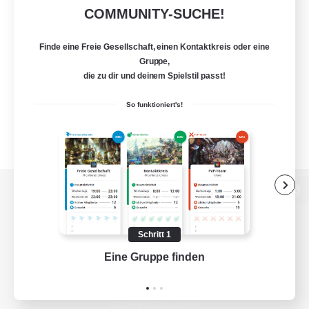
COMMUNITY-SUCHE!
Finde eine Freie Gesellschaft, einen Kontaktkreis oder eine
Gruppe,
die zu dir und deinem Spielstil passt!
So funktioniert's!
Zur PC-Seite
Schritt 1
Eine Gruppe finden
Auf 
Spiel herunterladen
Offizielle Informationen