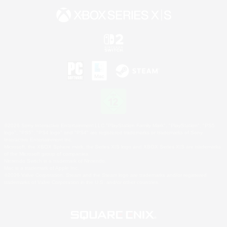
©2026 Sony Interactive Entertainment LLC."PlayStation Family Mark", "PlayStation", "PS5
logo", "PS5", "PS4 logo" and "PS4" are registered trademarks or trademarks of Sony
Interactive Entertainment Inc.
Microsoft, the XBOX Sphere mark, the Series X|S logo and XBOX Series X|S are trademarks
of the Microsoft group of companies.
Nintendo Switch is a trademark of Nintendo.
Mac is a trademark of Apple Inc.
©2026 Valve Corporation. Steam and the Steam logo are trademarks and/or registered
trademarks of Valve Corporation in the U.S. and/or other countries.