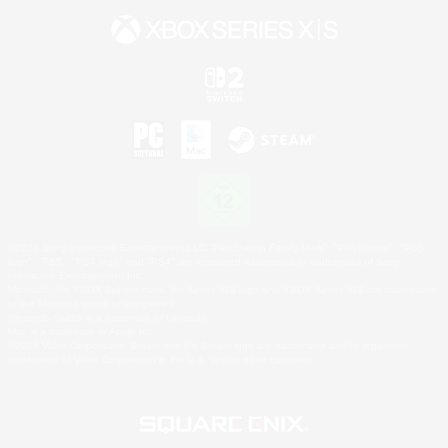
©2026 Sony Interactive Entertainment LLC."PlayStation Family Mark", "PlayStation", "PS5
logo", "PS5", "PS4 logo" and "PS4" are registered trademarks or trademarks of Sony
Interactive Entertainment Inc.
Microsoft, the XBOX Sphere mark, the Series X|S logo and XBOX Series X|S are trademarks
of the Microsoft group of companies.
Nintendo Switch is a trademark of Nintendo.
Mac is a trademark of Apple Inc.
©2026 Valve Corporation. Steam and the Steam logo are trademarks and/or registered
trademarks of Valve Corporation in the U.S. and/or other countries.