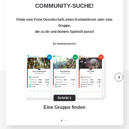
COMMUNITY-SUCHE!
Finde eine Freie Gesellschaft, einen Kontaktkreis oder eine
Gruppe,
die zu dir und deinem Spielstil passt!
So funktioniert's!
Zur PC-Seite
Schritt 1
Eine Gruppe finden
Auf 
Spiel herunterladen
Offizielle Informationen