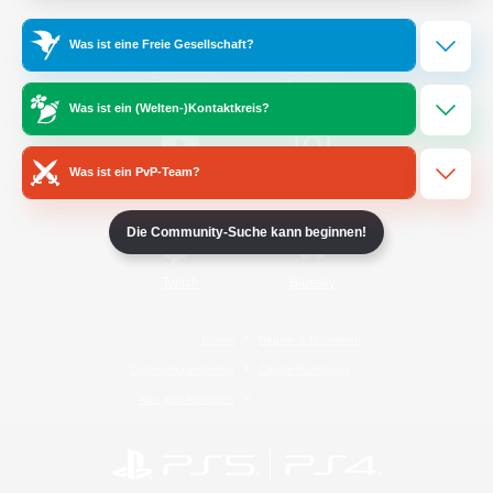
Was ist eine Freie Gesellschaft?
/
Facebook
X
News
Was ist ein (Welten-)Kontaktkreis?
Was ist ein PvP-Team?
YouTube
Instagram
Die Community-Suche kann beginnen!
Twitch
Bluesky
Lizenz
Regeln & Richtlinien
Datenschutzrichtlinie
Cookie-Richtlinien
Abo jetzt kündigen