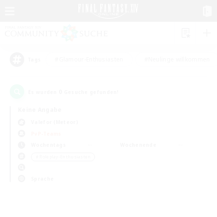
#Glamour-Enthusiasten
#Neulinge willkommen
Tags
0
Es wurden
Gesuche gefunden!
Keine Angabe
Valefor (Meteor)
PvP-Teams
Wochentags
Wochenende
＃Roleplay-Enthusiasten
Sprache