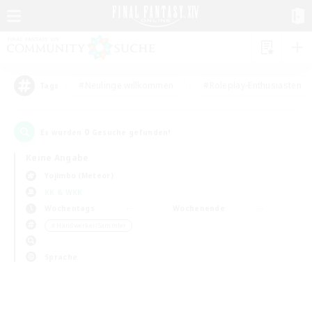
#Neulinge willkommen
#Roleplay-Enthusiasten
Tags
0
Es wurden
Gesuche gefunden!
Keine Angabe
Yojimbo (Meteor)
KK & WKK
Wochentags
Wochenende
＃Handwerker/Sammler
Sprache