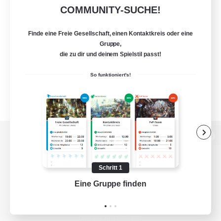
COMMUNITY-SUCHE!
Finde eine Freie Gesellschaft, einen Kontaktkreis oder eine
Gruppe,
die zu dir und deinem Spielstil passt!
So funktioniert's!
Zur PC-Seite
Schritt 1
Eine Gruppe finden
Auf 
Spiel herunterladen
Offizielle Informationen