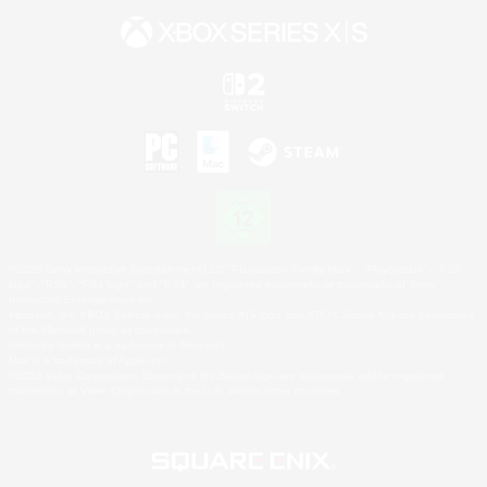
©2026 Sony Interactive Entertainment LLC."PlayStation Family Mark", "PlayStation", "PS5
logo", "PS5", "PS4 logo" and "PS4" are registered trademarks or trademarks of Sony
Interactive Entertainment Inc.
Microsoft, the XBOX Sphere mark, the Series X|S logo and XBOX Series X|S are trademarks
of the Microsoft group of companies.
Nintendo Switch is a trademark of Nintendo.
Mac is a trademark of Apple Inc.
©2026 Valve Corporation. Steam and the Steam logo are trademarks and/or registered
trademarks of Valve Corporation in the U.S. and/or other countries.