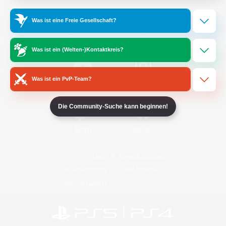
Was ist eine Freie Gesellschaft?
/
Facebook
X
News
Was ist ein (Welten-)Kontaktkreis?
Was ist ein PvP-Team?
YouTube
Instagram
Die Community-Suche kann beginnen!
Twitch
Bluesky
Lizenz
Regeln & Richtlinien
Datenschutzrichtlinie
Cookie-Richtlinien
Abo jetzt kündigen