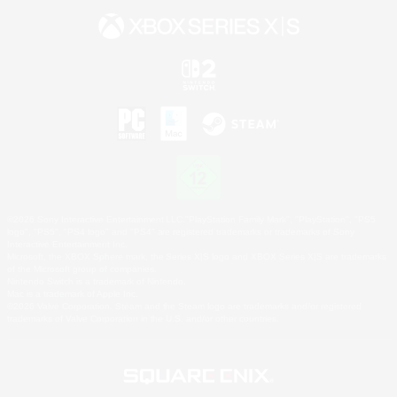
©2026 Sony Interactive Entertainment LLC."PlayStation Family Mark", "PlayStation", "PS5
logo", "PS5", "PS4 logo" and "PS4" are registered trademarks or trademarks of Sony
Interactive Entertainment Inc.
Microsoft, the XBOX Sphere mark, the Series X|S logo and XBOX Series X|S are trademarks
of the Microsoft group of companies.
Nintendo Switch is a trademark of Nintendo.
Mac is a trademark of Apple Inc.
©2026 Valve Corporation. Steam and the Steam logo are trademarks and/or registered
trademarks of Valve Corporation in the U.S. and/or other countries.