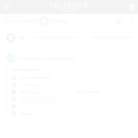
#Glamour-Enthusiasten
#Neulinge willkommen
Tags
0
Es wurden
Gesuche gefunden!
Keine Angabe
Zeromus (Meteor)
PvP-Teams
Wochentags
Wochenende
＃Studentenfreundlich
Sprache