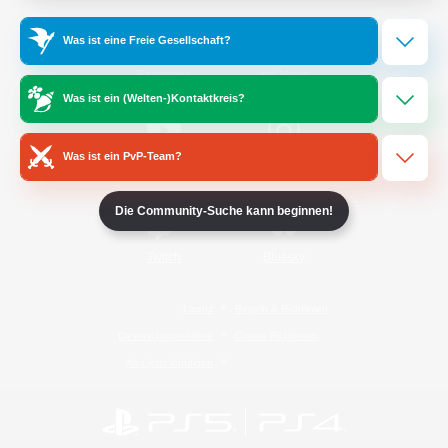
Was ist eine Freie Gesellschaft?
/
Facebook
X
News
Was ist ein (Welten-)Kontaktkreis?
Was ist ein PvP-Team?
YouTube
Instagram
Die Community-Suche kann beginnen!
Twitch
Bluesky
Lizenz
Regeln & Richtlinien
Datenschutzrichtlinie
Cookie-Richtlinien
Abo jetzt kündigen