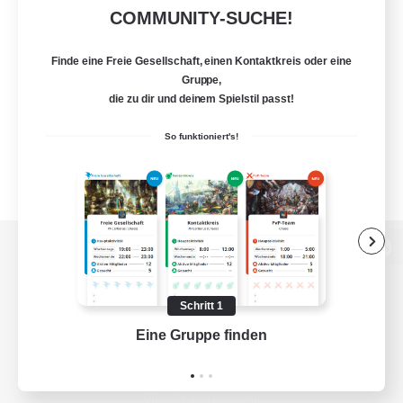
COMMUNITY-SUCHE!
Finde eine Freie Gesellschaft, einen Kontaktkreis oder eine
Gruppe,
die zu dir und deinem Spielstil passt!
So funktioniert's!
Zur PC-Seite
Schritt 1
Eine Gruppe finden
Auf 
Spiel herunterladen
Offizielle Informationen