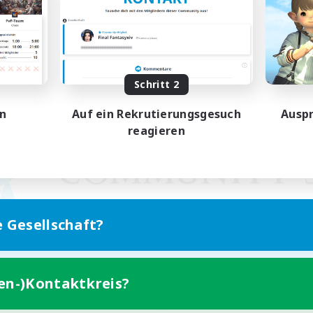
Schritt 2
en
Auf ein Rekrutierungsgesuch
Auspr
reagieren
e Gesellschaft?
ten-)Kontaktkreis?
Version für Mobilgeräte