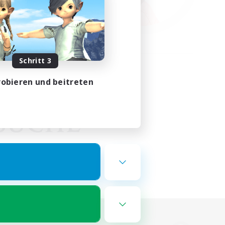
Schritt 3
obieren und beitreten