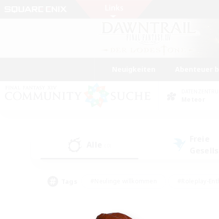
Neuigkeiten
Abenteuer 
DATENZENTR
Meteor
Freie
Alle
(0)
Gesell
Tags
#Neulinge willkommen
#Roleplay-Ent
#Mehrsprachig
#Unterkunft-Enthusias
#Screenshot-Enthusiasten
#Hochstufig