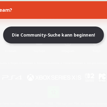
Team?
Spiel herunterladen
Offizielle Informationen
Die Community-Suche kann beginnen!
X
/
News
YouTube
Instagram
Twitch
Lizenz
Regeln & Richtlinien
Datenschutzrichtlinie
Cookie-Richtlinien
Abo jetzt kündige
 Family Mark", "PlayStation", "PS5 logo", "PS5", "PS4 logo" and "PS4" are registered trademark