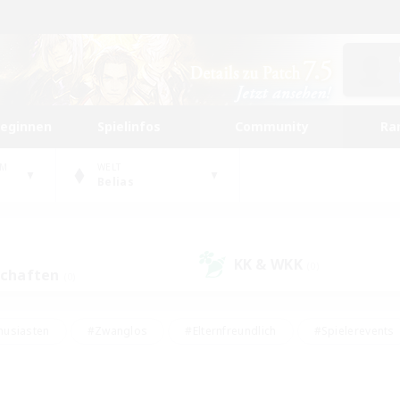
beginnen
Spielinfos
Community
Ra
UM
WELT
Belias
KK & WKK
(0)
schaften
(0)
husiasten
#Zwanglos
#Elternfreundlich
#Spielerevents
ten
#Glamour-Enthusiasten
#Schatzkarten
#Studentenfr
e Inhalte
#Lore-Enthusiasten
#Handwerker/Sammler
#