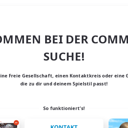
Wochenende
OMMEN BEI DER COMM
che
SUCHE!
eine Freie Gesellschaft, einen Kontaktkreis oder eine 
die zu dir und deinem Spielstil passt!
0 Gesuche
den keine Gesuche ge
So funktioniert's!
t aufgeben! Versuche es mit anderen Suchfil