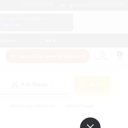
Deutsch
Check deine Charakterdetails
Einloggen
nglisten
Hilfe
Neues Rekrutierungsgesuch
Merkliste
Hilfe
PvP-Teams
Suche
(0)
#Berufstätige willkommen
#Aktive Gruppe
eundlich
#Hardcore
#Hohe Jagd
Hobbys/Interessen
#PvP-Enthusiasten