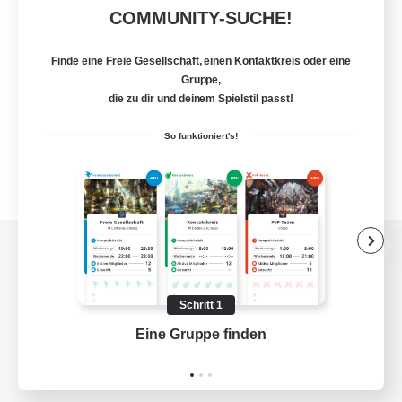
COMMUNITY-SUCHE!
Finde eine Freie Gesellschaft, einen Kontaktkreis oder eine
Gruppe,
die zu dir und deinem Spielstil passt!
So funktioniert's!
Zur PC-Seite
Schritt 1
Eine Gruppe finden
Auf 
Spiel herunterladen
Offizielle Informationen