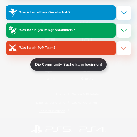
Was ist eine Freie Gesellschaft?
/
Facebook
X
News
Was ist ein (Welten-)Kontaktkreis?
Was ist ein PvP-Team?
YouTube
Instagram
Die Community-Suche kann beginnen!
Twitch
Bluesky
Lizenz
Regeln & Richtlinien
Datenschutzrichtlinie
Cookie-Richtlinien
Abo jetzt kündigen