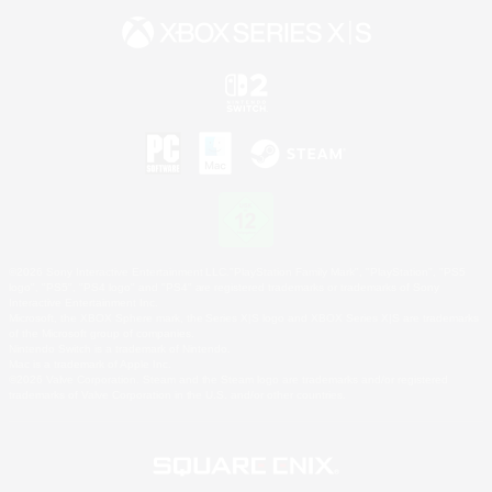
©2026 Sony Interactive Entertainment LLC."PlayStation Family Mark", "PlayStation", "PS5
logo", "PS5", "PS4 logo" and "PS4" are registered trademarks or trademarks of Sony
Interactive Entertainment Inc.
Microsoft, the XBOX Sphere mark, the Series X|S logo and XBOX Series X|S are trademarks
of the Microsoft group of companies.
Nintendo Switch is a trademark of Nintendo.
Mac is a trademark of Apple Inc.
©2026 Valve Corporation. Steam and the Steam logo are trademarks and/or registered
trademarks of Valve Corporation in the U.S. and/or other countries.