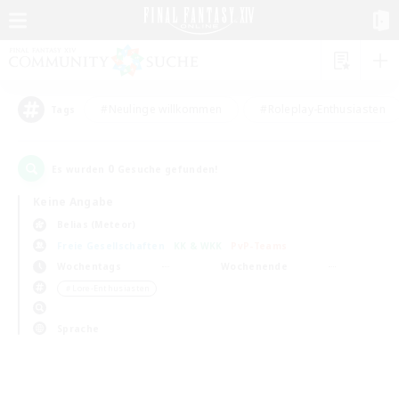
#Neulinge willkommen
#Roleplay-Enthusiasten
Tags
0
Es wurden
Gesuche gefunden!
Keine Angabe
Belias (Meteor)
Freie Gesellschaften
KK & WKK
PvP-Teams
Wochentags
Wochenende
＃Lore-Enthusiasten
Sprache