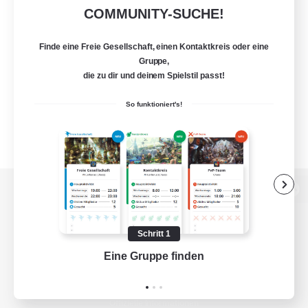
COMMUNITY-SUCHE!
Finde eine Freie Gesellschaft, einen Kontaktkreis oder eine
Gruppe,
die zu dir und deinem Spielstil passt!
So funktioniert's!
Zur PC-Seite
Schritt 1
Eine Gruppe finden
Auf 
Spiel herunterladen
Offizielle Informationen