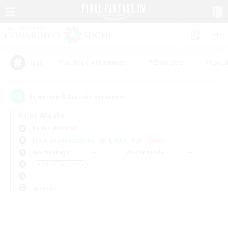
#Neulinge willkommen
#Zwanglos
#Rolepl
Tags
0
Es wurden
Gesuche gefunden!
Keine Angabe
Belias (Meteor)
Freie Gesellschaften
KK & WKK
PvP-Teams
Wochentags
Wochenende
＃PvP-Enthusiasten
Sprache