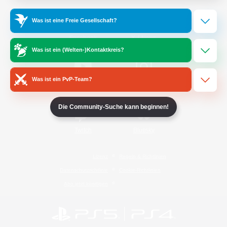
Was ist eine Freie Gesellschaft?
/
Facebook
X
News
Was ist ein (Welten-)Kontaktkreis?
Was ist ein PvP-Team?
YouTube
Instagram
Die Community-Suche kann beginnen!
Twitch
Bluesky
Lizenz
Regeln & Richtlinien
Datenschutzrichtlinie
Cookie-Richtlinien
Abo jetzt kündigen