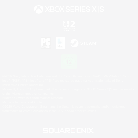
©2026 Sony Interactive Entertainment LLC."PlayStation Family Mark", "PlayStation", "PS5
logo", "PS5", "PS4 logo" and "PS4" are registered trademarks or trademarks of Sony
Interactive Entertainment Inc.
Microsoft, the XBOX Sphere mark, the Series X|S logo and XBOX Series X|S are trademarks
of the Microsoft group of companies.
Nintendo Switch is a trademark of Nintendo.
Mac is a trademark of Apple Inc.
©2026 Valve Corporation. Steam and the Steam logo are trademarks and/or registered
trademarks of Valve Corporation in the U.S. and/or other countries.