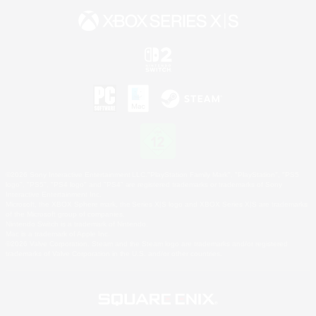
©2026 Sony Interactive Entertainment LLC."PlayStation Family Mark", "PlayStation", "PS5
logo", "PS5", "PS4 logo" and "PS4" are registered trademarks or trademarks of Sony
Interactive Entertainment Inc.
Microsoft, the XBOX Sphere mark, the Series X|S logo and XBOX Series X|S are trademarks
of the Microsoft group of companies.
Nintendo Switch is a trademark of Nintendo.
Mac is a trademark of Apple Inc.
©2026 Valve Corporation. Steam and the Steam logo are trademarks and/or registered
trademarks of Valve Corporation in the U.S. and/or other countries.