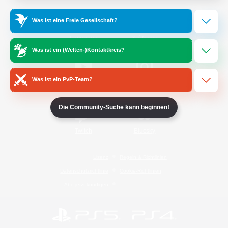
Was ist eine Freie Gesellschaft?
/
Facebook
X
News
Was ist ein (Welten-)Kontaktkreis?
Was ist ein PvP-Team?
YouTube
Instagram
Die Community-Suche kann beginnen!
Twitch
Bluesky
Lizenz
Regeln & Richtlinien
Datenschutzrichtlinie
Cookie-Richtlinien
Abo jetzt kündigen