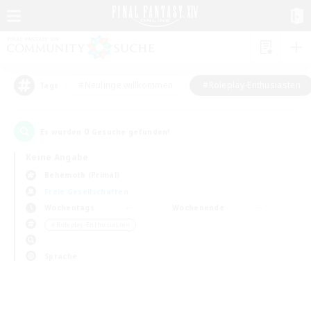
#Neulinge willkommen
#Roleplay-Enthusiasten
Tags
0
Es wurden
Gesuche gefunden!
Keine Angabe
Behemoth (Primal)
Freie Gesellschaften
Wochentags
Wochenende
＃Roleplay-Enthusiasten
Sprache