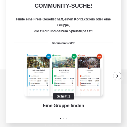
COMMUNITY-SUCHE!
Finde eine Freie Gesellschaft, einen Kontaktkreis oder eine
Gruppe,
die zu dir und deinem Spielstil passt!
So funktioniert's!
Zur PC-Seite
Schritt 1
Eine Gruppe finden
Auf 
Spiel herunterladen
Offizielle Informationen