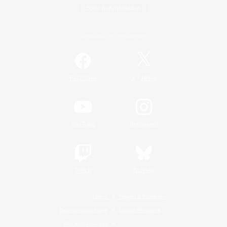
Spiel herunterladen
Offizielle Informationen
/
Facebook
X
News
YouTube
Instagram
Twitch
Bluesky
Lizenz
Regeln & Richtlinien
Datenschutzrichtlinie
Cookie-Richtlinien
Abo jetzt kündigen