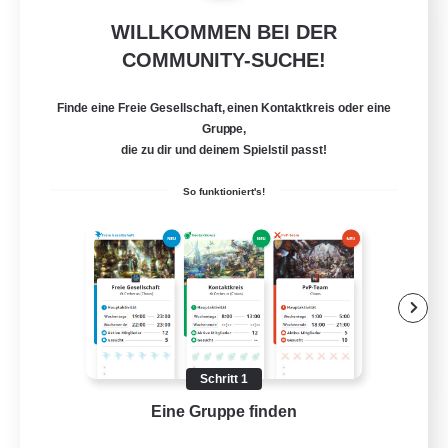
WILLKOMMEN BEI DER
Bahamut Rage LTDA
COMMUNITY-SUCHE!
Rekrutierung für neue Mitglieder
Behemoth [Primal]
Finde eine Freie Gesellschaft, einen Kontaktkreis oder eine
100
Gesucht
Gruppe,
die zu dir und deinem Spielstil passt!
Casual - Livre
So funktioniert's!
Neulinge willkommen
Zwanglos
Aktive Gruppe
Hardcore
EN
Schritt 1
Details ansehen
Eine Gruppe finden
Auf 
Endet am 08.08.2026