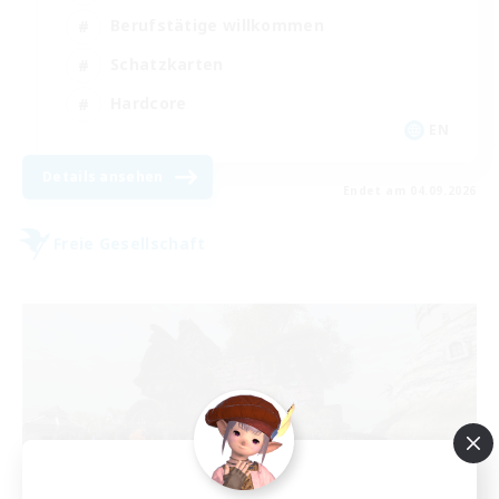
Berufstätige willkommen
Schatzkarten
Hardcore
EN
Details ansehen
Endet am 04.09.2026
Freie Gesellschaft