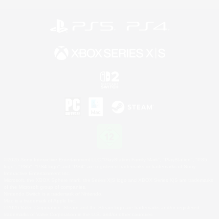
©2026 Sony Interactive Entertainment LLC."PlayStation Family Mark", "PlayStation", "PS5
logo", "PS5", "PS4 logo" and "PS4" are registered trademarks or trademarks of Sony
Interactive Entertainment Inc.
Microsoft, the XBOX Sphere mark, the Series X|S logo and XBOX Series X|S are trademarks
of the Microsoft group of companies.
Nintendo Switch is a trademark of Nintendo.
Mac is a trademark of Apple Inc.
©2026 Valve Corporation. Steam and the Steam logo are trademarks and/or registered
trademarks of Valve Corporation in the U.S. and/or other countries.