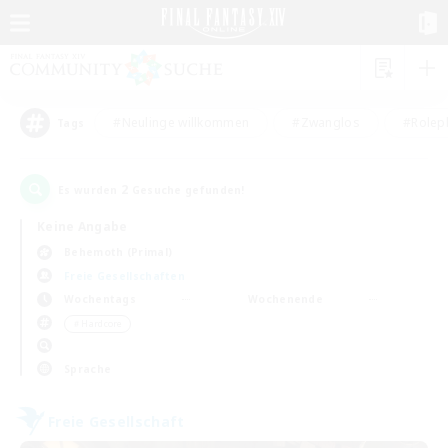
#Neulinge willkommen
#Zwanglos
#Rolepl
Tags
2
Es wurden
Gesuche gefunden!
Keine Angabe
Behemoth (Primal)
Freie Gesellschaften
Wochentags
Wochenende
＃Hardcore
Sprache
Freie Gesellschaft