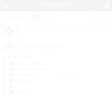
#Glamour-Enthusiasten
#Neulinge willkommen
Tags
0
Es wurden
Gesuche gefunden!
Keine Angabe
Famfrit (Primal)
Freie Gesellschaften
Wochentags
Wochenende
＃Hohe Jagd
Sprache