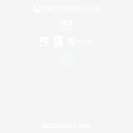
©2026 Sony Interactive Entertainment LLC."PlayStation Family Mark", "PlayStation", "PS5
logo", "PS5", "PS4 logo" and "PS4" are registered trademarks or trademarks of Sony
Interactive Entertainment Inc.
Microsoft, the XBOX Sphere mark, the Series X|S logo and XBOX Series X|S are trademarks
of the Microsoft group of companies.
Nintendo Switch is a trademark of Nintendo.
Mac is a trademark of Apple Inc.
©2026 Valve Corporation. Steam and the Steam logo are trademarks and/or registered
trademarks of Valve Corporation in the U.S. and/or other countries.