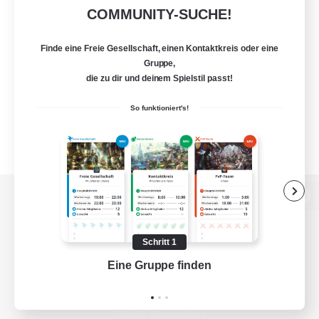
COMMUNITY-SUCHE!
Finde eine Freie Gesellschaft, einen Kontaktkreis oder eine
Gruppe,
die zu dir und deinem Spielstil passt!
So funktioniert's!
Zur PC-Seite
Schritt 1
Eine Gruppe finden
Auf 
Spiel herunterladen
Offizielle Informationen