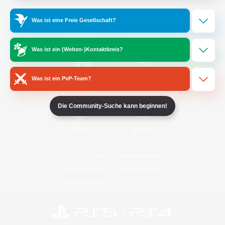
Was ist eine Freie Gesellschaft?
/
Facebook
X
News
Was ist ein (Welten-)Kontaktkreis?
Was ist ein PvP-Team?
YouTube
Instagram
Die Community-Suche kann beginnen!
Twitch
Bluesky
Lizenz
Regeln & Richtlinien
Datenschutzrichtlinie
Cookie-Richtlinien
Abo jetzt kündigen