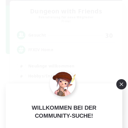
Dungeon with Friends
Rekrutierung für neue Mitglieder
Primal
30
Gesucht
FFXIV Home
Neulinge willkommen
Hobbys/Interessen
Spielerevents
Aktive Gruppe
EN
WILLKOMMEN BEI DER
Details ansehen
COMMUNITY-SUCHE!
Endet am 02.09.2026