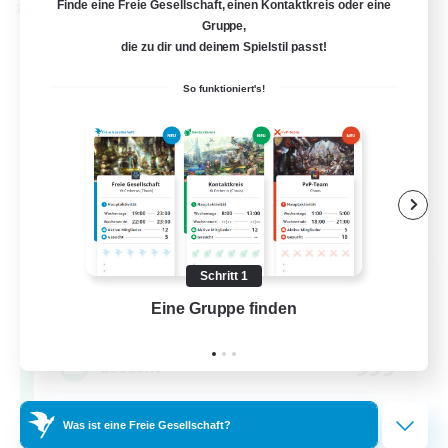
Finde eine Freie Gesellschaft, einen Kontaktkreis oder eine
Welten-Kontaktkreis
Gruppe,
die zu dir und deinem Spielstil passt!
So funktioniert's!
Let's Party! Primal
Schritt 1
Rekrutierung für neue Mitglieder
Eine Gruppe finden
Auf 
Primal
999
Gesucht
LetsPartyFFXIVDiscord
Was ist eine Freie Gesellschaft?