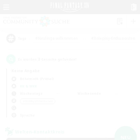
#Neulinge willkommen
#Roleplay-Enthusiasten
Tags
3
Es wurden
Gesuche gefunden!
Keine Angabe
Behemoth (Primal)
KK & WKK
Wochentags
Wochenende
＃Hobbys/Interessen
Sprache
Welten-Kontaktkreis
NEU