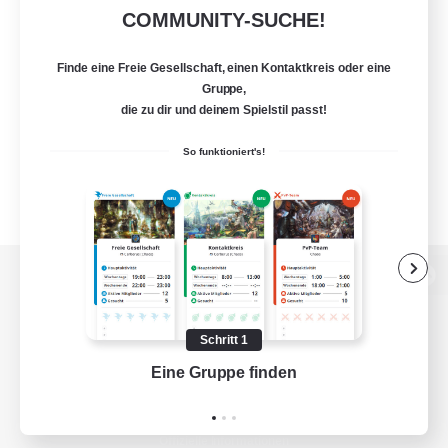
COMMUNITY-SUCHE!
Finde eine Freie Gesellschaft, einen Kontaktkreis oder eine
Gruppe,
die zu dir und deinem Spielstil passt!
So funktioniert's!
Zur PC-Seite
Schritt 1
Eine Gruppe finden
Auf 
Spiel herunterladen
Offizielle Informationen