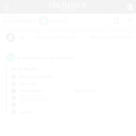
#Glamour-Enthusiasten
#Neulinge willkommen
Tags
0
Es wurden
Gesuche gefunden!
Keine Angabe
Behemoth (Primal)
KK & WKK
Wochentags
Wochenende
＃Mehrsprachig
Sprache