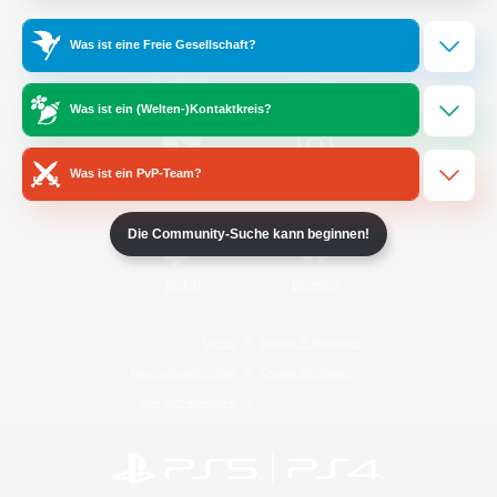
Was ist eine Freie Gesellschaft?
/
Facebook
X
News
Was ist ein (Welten-)Kontaktkreis?
Was ist ein PvP-Team?
YouTube
Instagram
Die Community-Suche kann beginnen!
Twitch
Bluesky
Lizenz
Regeln & Richtlinien
Datenschutzrichtlinie
Cookie-Richtlinien
Abo jetzt kündigen