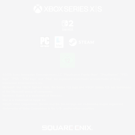
©2026 Sony Interactive Entertainment LLC."PlayStation Family Mark", "PlayStation", "PS5
logo", "PS5", "PS4 logo" and "PS4" are registered trademarks or trademarks of Sony
Interactive Entertainment Inc.
Microsoft, the XBOX Sphere mark, the Series X|S logo and XBOX Series X|S are trademarks
of the Microsoft group of companies.
Nintendo Switch is a trademark of Nintendo.
Mac is a trademark of Apple Inc.
©2026 Valve Corporation. Steam and the Steam logo are trademarks and/or registered
trademarks of Valve Corporation in the U.S. and/or other countries.