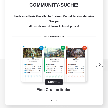
COMMUNITY-SUCHE!
Finde eine Freie Gesellschaft, einen Kontaktkreis oder eine
Gruppe,
die zu dir und deinem Spielstil passt!
So funktioniert's!
Zur PC-Seite
Schritt 1
Eine Gruppe finden
Auf 
Spiel herunterladen
Offizielle Informationen