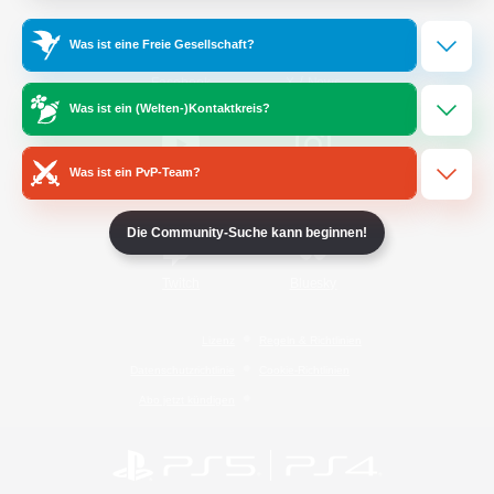
Was ist eine Freie Gesellschaft?
/
Facebook
X
News
Was ist ein (Welten-)Kontaktkreis?
Was ist ein PvP-Team?
YouTube
Instagram
Die Community-Suche kann beginnen!
Twitch
Bluesky
Lizenz
Regeln & Richtlinien
Datenschutzrichtlinie
Cookie-Richtlinien
Abo jetzt kündigen