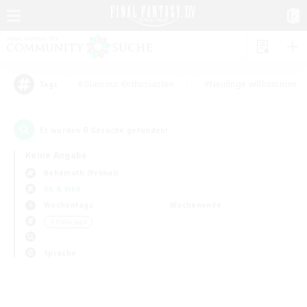
#Glamour-Enthusiasten
#Neulinge willkommen
Tags
0
Es wurden
Gesuche gefunden!
Keine Angabe
Behemoth (Primal)
KK & WKK
Wochentags
Wochenende
＃Hohe Jagd
Sprache