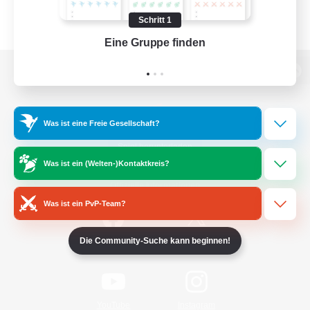
Schritt 1
Eine Gruppe finden
Auf 
Zur PC-Seite
Was ist eine Freie Gesellschaft?
Spiel herunterladen
Was ist ein (Welten-)Kontaktkreis?
Offizielle Informationen
Was ist ein PvP-Team?
/
Die Community-Suche kann beginnen!
Facebook
X
News
YouTube
Instagram