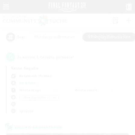
#Neulinge willkommen
#Roleplay-Enthusiasten
Tags
1
Es wurden
Gesuche gefunden!
Keine Angabe
Behemoth (Primal)
KK & WKK
Wochentags
Wochenende
＃Roleplay-Enthusiasten
Sprache
Welten-Kontaktkreis