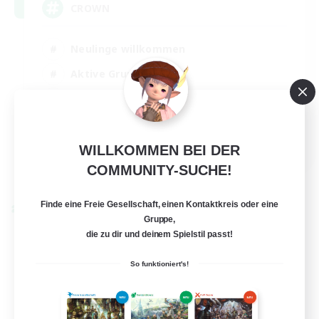
CROWN
Neulinge willkommen
Aktive Gruppe
Berufstätige willkommen
Hobbys/Interessen
EN
WILLKOMMEN BEI DER
COMMUNITY-SUCHE!
Details ansehen
Endet am 22.08.2026
Finde eine Freie Gesellschaft, einen Kontaktkreis oder eine
Welten-Kontaktkreis
Gruppe,
die zu dir und deinem Spielstil passt!
So funktioniert's!