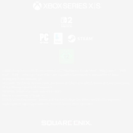
©2026 Sony Interactive Entertainment LLC."PlayStation Family Mark", "PlayStation", "PS5
logo", "PS5", "PS4 logo" and "PS4" are registered trademarks or trademarks of Sony
Interactive Entertainment Inc.
Microsoft, the XBOX Sphere mark, the Series X|S logo and XBOX Series X|S are trademarks
of the Microsoft group of companies.
Nintendo Switch is a trademark of Nintendo.
Mac is a trademark of Apple Inc.
©2026 Valve Corporation. Steam and the Steam logo are trademarks and/or registered
trademarks of Valve Corporation in the U.S. and/or other countries.