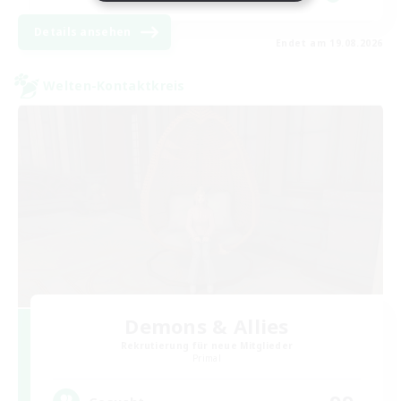
Details ansehen
Endet am 19.08.2026
Welten-Kontaktkreis
Demons & Allies
Rekrutierung für neue Mitglieder
Primal