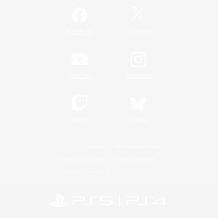
/
Facebook
X
News
YouTube
Instagram
Twitch
Bluesky
Lizenz
Regeln & Richtlinien
Datenschutzrichtlinie
Cookie-Richtlinien
Abo jetzt kündigen