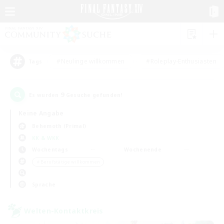
#Neulinge willkommen
#Roleplay-Enthusiasten
Tags
9
Es wurden
Gesuche gefunden!
Keine Angabe
Behemoth (Primal)
KK & WKK
Wochentags
Wochenende
＃Berufstätige willkommen
Sprache
Welten-Kontaktkreis