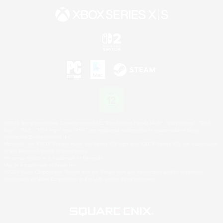
©2026 Sony Interactive Entertainment LLC."PlayStation Family Mark", "PlayStation", "PS5
logo", "PS5", "PS4 logo" and "PS4" are registered trademarks or trademarks of Sony
Interactive Entertainment Inc.
Microsoft, the XBOX Sphere mark, the Series X|S logo and XBOX Series X|S are trademarks
of the Microsoft group of companies.
Nintendo Switch is a trademark of Nintendo.
Mac is a trademark of Apple Inc.
©2026 Valve Corporation. Steam and the Steam logo are trademarks and/or registered
trademarks of Valve Corporation in the U.S. and/or other countries.