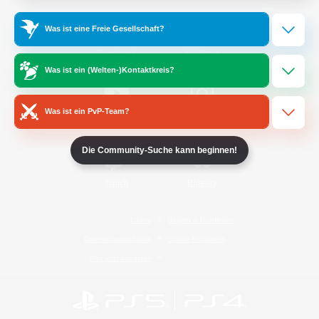
Was ist eine Freie Gesellschaft?
/
Facebook
X
News
Was ist ein (Welten-)Kontaktkreis?
Was ist ein PvP-Team?
YouTube
Instagram
Die Community-Suche kann beginnen!
Twitch
Bluesky
Lizenz
Regeln & Richtlinien
Datenschutzrichtlinie
Cookie-Richtlinien
Abo jetzt kündigen