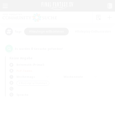
#Neulinge willkommen
#Roleplay-Enthusiasten
Tags
0
Es wurden
Gesuche gefunden!
Keine Angabe
Behemoth (Primal)
PvP-Teams
Wochentags
Wochenende
＃Neulinge willkommen
Sprache