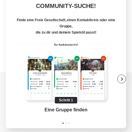
COMMUNITY-SUCHE!
Finde eine Freie Gesellschaft, einen Kontaktkreis oder eine
Gruppe,
die zu dir und deinem Spielstil passt!
So funktioniert's!
Zur PC-Seite
Schritt 1
Eine Gruppe finden
Auf 
Spiel herunterladen
Offizielle Informationen