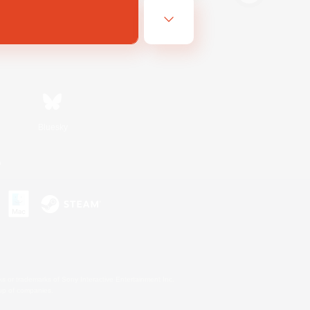
Bluesky
n
s or trademarks of Sony Interactive Entertainment Inc.
up of companies.