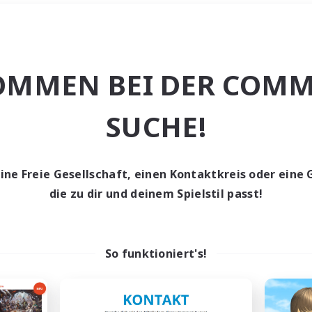
Wochenende
＃Zwanglos
OMMEN BEI DER COMM
SUCHE!
eine Freie Gesellschaft, einen Kontaktkreis oder eine 
0 Gesuche
die zu dir und deinem Spielstil passt!
den keine Gesuche ge
So funktioniert's!
t aufgeben! Versuche es mit anderen Suchfil