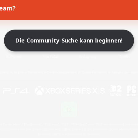
Team?
Spiel herunterladen
Offizielle Informationen
Die Community-Suche kann beginnen!
X
/
News
YouTube
Instagram
Twitch
Lizenz
Regeln & Richtlinien
Datenschutzrichtlinie
Cookie-Richtlinien
Abo jetzt kündige
 Family Mark", "PlayStation", "PS5 logo", "PS5", "PS4 logo" and "PS4" are registered trademark
XBOX Sphere mark, the Series X|S logo and XBOX Series X|S are trademarks of the Microsoft gro
Nintendo Switch is a trademark of Nintendo.