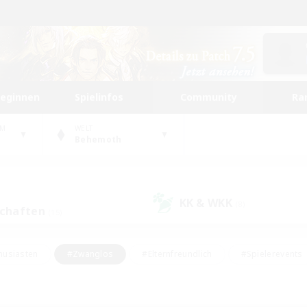
beginnen
Spielinfos
Community
Ra
UM
WELT
Behemoth
KK & WKK
(8)
schaften
(15)
husiasten
#Zwanglos
#Elternfreundlich
#Spielerevents
#Unterkunft-Enthusiasten
#Glamour-Enthusiasten
#Schatzkart
dcore
#Hochstufige Inhalte
#Hobbys/Interessen
#Lore-