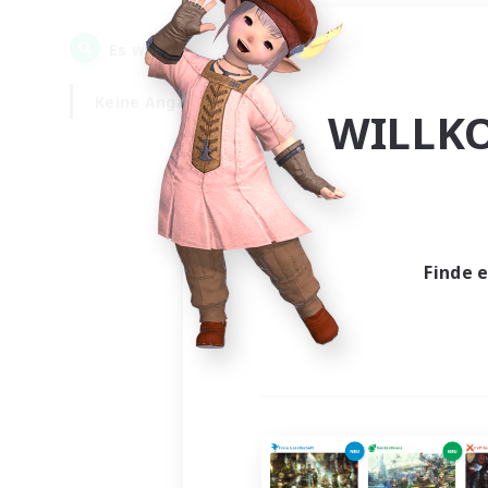
0
Es wurden
Gesuche gefunden!
Keine Angabe
Wochentags
WILLK
Finde 
Es wur
Nich