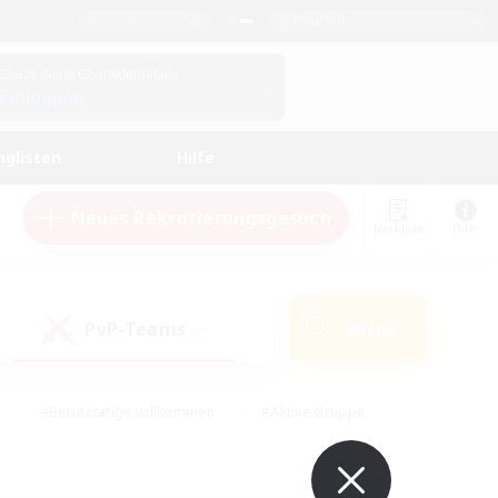
Deutsch
Check deine Charakterdetails
Einloggen
nglisten
Hilfe
Neues Rekrutierungsgesuch
Merkliste
Hilfe
PvP-Teams
Suche
(0)
#Berufstätige willkommen
#Aktive Gruppe
en
#Handwerker/Sammler
#Hohe Jagd
Enthusiasten
#PvP-Enthusiasten