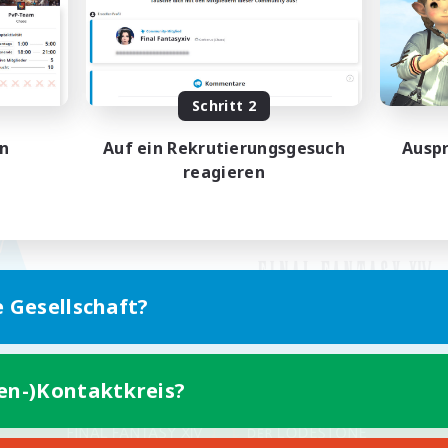
Schritt 2
en
Auf ein Rekrutierungsgesuch
Auspr
reagieren
e Gesellschaft?
ten-)Kontaktkreis?
Version für Mobilgeräte