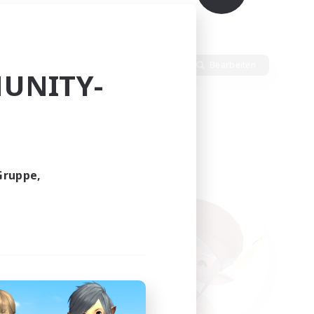
Sprache
Bearbeiten
UNITY-
Gruppe,
funden.
tern!