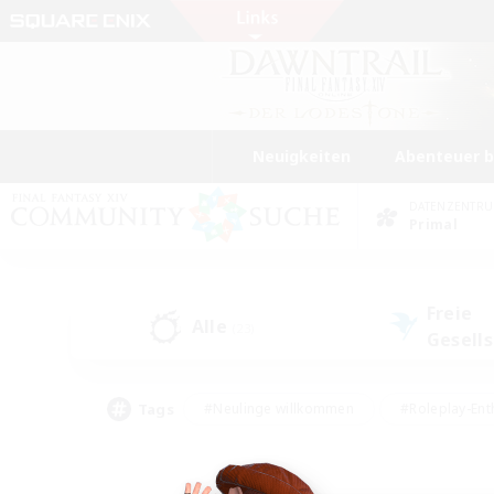
Neuigkeiten
Abenteuer 
DATENZENTR
Primal
Freie
Alle
(23)
Gesell
Tags
#Neulinge willkommen
#Roleplay-Ent
#Mehrsprachig
#Studentenfreundlich
#Screenshot-Enthusiasten
#Har