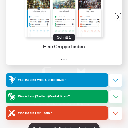
Offizielle Informationen
/
Facebook
X
News
Schritt 1
Eine Gruppe finden
Auf 
YouTube
Instagram
Was ist eine Freie Gesellschaft?
Twitch
Bluesky
Was ist ein (Welten-)Kontaktkreis?
Lizenz
Regeln & Richtlinien
Datenschutzrichtlinie
Cookie-Richtlinien
Abo jetzt kündigen
Was ist ein PvP-Team?