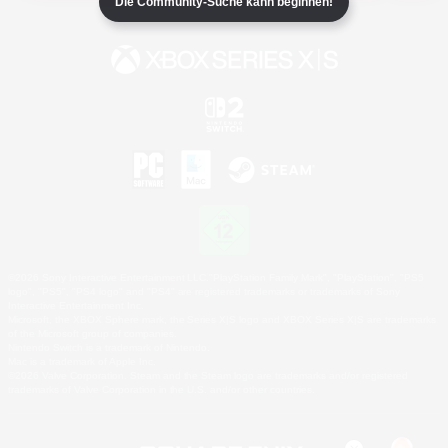
Die Community-Suche kann beginnen!
©2026 Sony Interactive Entertainment LLC."PlayStation Family Mark", "PlayStation", "PS5
logo", "PS5", "PS4 logo" and "PS4" are registered trademarks or trademarks of Sony
Interactive Entertainment Inc.
Microsoft, the XBOX Sphere mark, the Series X|S logo and XBOX Series X|S are trademarks
of the Microsoft group of companies.
Nintendo Switch is a trademark of Nintendo.
Mac is a trademark of Apple Inc.
©2026 Valve Corporation. Steam and the Steam logo are trademarks and/or registered
trademarks of Valve Corporation in the U.S. and/or other countries.