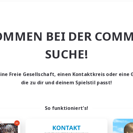
Wochenende
＃Schatzkarten
OMMEN BEI DER COMM
SUCHE!
eine Freie Gesellschaft, einen Kontaktkreis oder eine 
0 Gesuche
die zu dir und deinem Spielstil passt!
den keine Gesuche ge
So funktioniert's!
t aufgeben! Versuche es mit anderen Suchfil