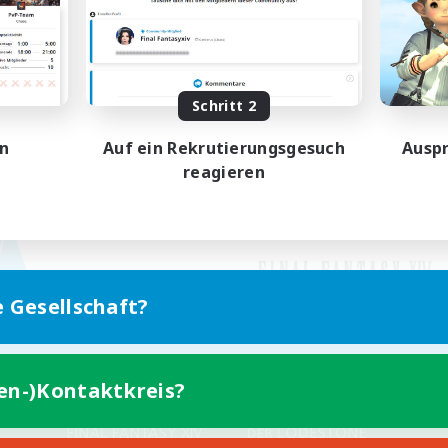
Schritt 2
en
Auf ein Rekrutierungsgesuch
Auspr
reagieren
e Gesellschaft?
ten-)Kontaktkreis?
Version für Mobilgeräte