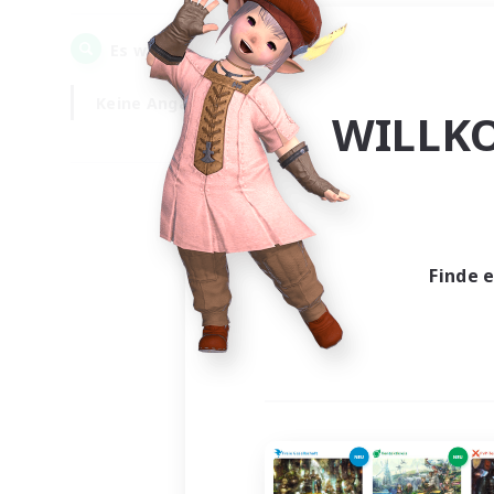
0
Es wurden
Gesuche gefunden!
Keine Angabe
Wochentags
WILLK
Finde 
Es wur
Nich