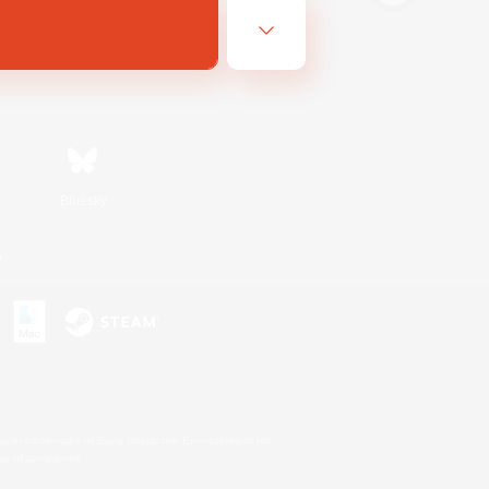
Bluesky
n
s or trademarks of Sony Interactive Entertainment Inc.
up of companies.