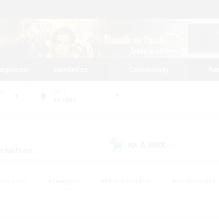
beginnen
Spielinfos
Community
Ra
UM
WELT
Exodus
KK & WKK
(2)
schaften
(5)
husiasten
#Zwanglos
#Elternfreundlich
#Spielerevents
#Unterkunft-Enthusiasten
#Glamour-Enthusiasten
#Schatzkart
dcore
#Hochstufige Inhalte
#Hobbys/Interessen
#Lore-