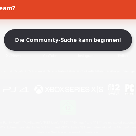
Team?
Spiel herunterladen
Offizielle Informationen
Die Community-Suche kann beginnen!
X
/
News
YouTube
Instagram
Twitch
Lizenz
Regeln & Richtlinien
Datenschutzrichtlinie
Cookie-Richtlinien
Abo jetzt kündige
 Family Mark", "PlayStation", "PS5 logo", "PS5", "PS4 logo" and "PS4" are registered trademark
XBOX Sphere mark, the Series X|S logo and XBOX Series X|S are trademarks of the Microsoft gro
Nintendo Switch is a trademark of Nintendo.