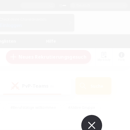
Deutsch
Check deine Charakterdetails
Einloggen
nglisten
Hilfe
Neues Rekrutierungsgesuch
Merkliste
Hilfe
PvP-Teams
Suche
(0)
#Berufstätige willkommen
#Aktive Gruppe
en
#Handwerker/Sammler
#Hohe Jagd
Enthusiasten
#PvP-Enthusiasten