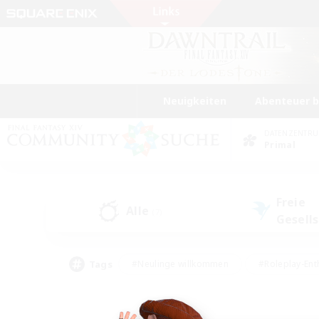
Neuigkeiten
Abenteuer 
DATENZENTR
Primal
Freie
Alle
(7)
Gesell
Tags
#Neulinge willkommen
#Roleplay-Ent
#Mehrsprachig
#Studentenfreundlich
#Screenshot-Enthusiasten
#Har