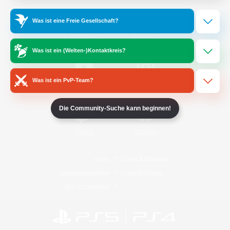
Was ist eine Freie Gesellschaft?
/
Facebook
X
News
Was ist ein (Welten-)Kontaktkreis?
Was ist ein PvP-Team?
YouTube
Instagram
Die Community-Suche kann beginnen!
Twitch
Bluesky
Lizenz
Regeln & Richtlinien
Datenschutzrichtlinie
Cookie-Richtlinien
Abo jetzt kündigen