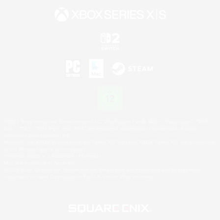
©2026 Sony Interactive Entertainment LLC."PlayStation Family Mark", "PlayStation", "PS5
logo", "PS5", "PS4 logo" and "PS4" are registered trademarks or trademarks of Sony
Interactive Entertainment Inc.
Microsoft, the XBOX Sphere mark, the Series X|S logo and XBOX Series X|S are trademarks
of the Microsoft group of companies.
Nintendo Switch is a trademark of Nintendo.
Mac is a trademark of Apple Inc.
©2026 Valve Corporation. Steam and the Steam logo are trademarks and/or registered
trademarks of Valve Corporation in the U.S. and/or other countries.