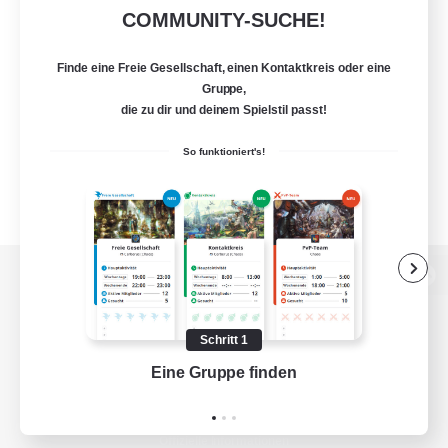
COMMUNITY-SUCHE!
Finde eine Freie Gesellschaft, einen Kontaktkreis oder eine
Gruppe,
die zu dir und deinem Spielstil passt!
So funktioniert's!
Zur PC-Seite
Schritt 1
Eine Gruppe finden
Auf 
Spiel herunterladen
Offizielle Informationen