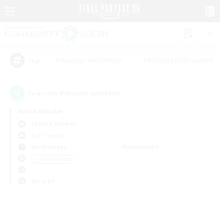
#Neulinge willkommen
#Roleplay-Enthusiasten
Tags
0
Es wurden
Gesuche gefunden!
Keine Angabe
Famfrit (Primal)
PvP-Teams
Wochentags
Wochenende
＃Aktive Gruppe
Sprache