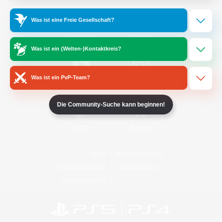
Was ist eine Freie Gesellschaft?
/
Facebook
X
News
Was ist ein (Welten-)Kontaktkreis?
Was ist ein PvP-Team?
YouTube
Instagram
Die Community-Suche kann beginnen!
Twitch
Bluesky
Lizenz
Regeln & Richtlinien
Datenschutzrichtlinie
Cookie-Richtlinien
Abo jetzt kündigen