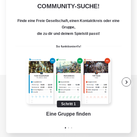
COMMUNITY-SUCHE!
Finde eine Freie Gesellschaft, einen Kontaktkreis oder eine
Gruppe,
die zu dir und deinem Spielstil passt!
So funktioniert's!
Zur PC-Seite
Schritt 1
Eine Gruppe finden
Auf 
Spiel herunterladen
Offizielle Informationen