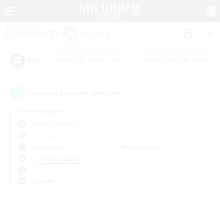
#Neulinge willkommen
#Roleplay-Enthusiasten
Tags
0
Es wurden
Gesuche gefunden!
Keine Angabe
Famfrit (Primal)
PvP-Teams
Wochentags
Wochenende
＃PvP-Enthusiasten
Sprache