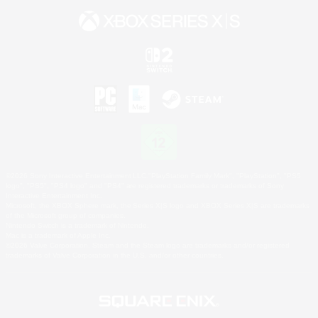
©2026 Sony Interactive Entertainment LLC."PlayStation Family Mark", "PlayStation", "PS5
logo", "PS5", "PS4 logo" and "PS4" are registered trademarks or trademarks of Sony
Interactive Entertainment Inc.
Microsoft, the XBOX Sphere mark, the Series X|S logo and XBOX Series X|S are trademarks
of the Microsoft group of companies.
Nintendo Switch is a trademark of Nintendo.
Mac is a trademark of Apple Inc.
©2026 Valve Corporation. Steam and the Steam logo are trademarks and/or registered
trademarks of Valve Corporation in the U.S. and/or other countries.