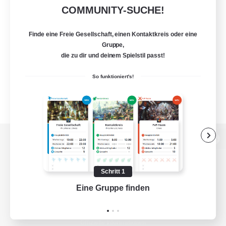
COMMUNITY-SUCHE!
Finde eine Freie Gesellschaft, einen Kontaktkreis oder eine
Gruppe,
die zu dir und deinem Spielstil passt!
So funktioniert's!
Zur PC-Seite
Schritt 1
Eine Gruppe finden
Auf 
Spiel herunterladen
Offizielle Informationen