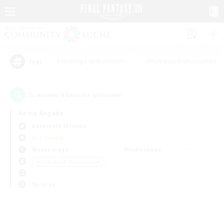
#Neulinge willkommen
#Roleplay-Enthusiasten
Tags
0
Es wurden
Gesuche gefunden!
Keine Angabe
Behemoth (Primal)
PvP-Teams
Wochentags
Wochenende
＃Unterkunft-Enthusiasten
Sprache