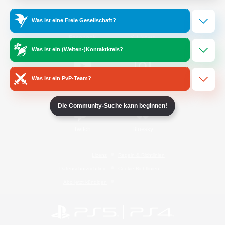
Was ist eine Freie Gesellschaft?
/
Facebook
X
News
Was ist ein (Welten-)Kontaktkreis?
Was ist ein PvP-Team?
YouTube
Instagram
Die Community-Suche kann beginnen!
Twitch
Bluesky
Lizenz
Regeln & Richtlinien
Datenschutzrichtlinie
Cookie-Richtlinien
Abo jetzt kündigen