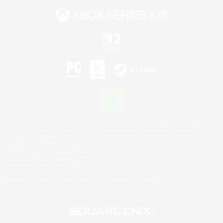
©2026 Sony Interactive Entertainment LLC."PlayStation Family Mark", "PlayStation", "PS5
logo", "PS5", "PS4 logo" and "PS4" are registered trademarks or trademarks of Sony
Interactive Entertainment Inc.
Microsoft, the XBOX Sphere mark, the Series X|S logo and XBOX Series X|S are trademarks
of the Microsoft group of companies.
Nintendo Switch is a trademark of Nintendo.
Mac is a trademark of Apple Inc.
©2026 Valve Corporation. Steam and the Steam logo are trademarks and/or registered
trademarks of Valve Corporation in the U.S. and/or other countries.