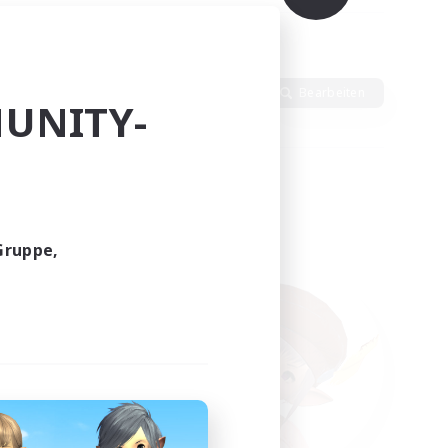
Sprache
Bearbeiten
UNITY-
Gruppe,
funden.
tern!