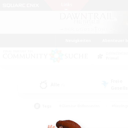
Neuigkeiten
Abenteuer 
DATENZENTR
Primal
Freie
Alle
(5)
Gesell
Tags
#Glamour-Enthusiasten
#Neuling
#Aktive Gruppe
#Berufstätige willkommen
#Lore-Enthusiasten
#Hohe Jag