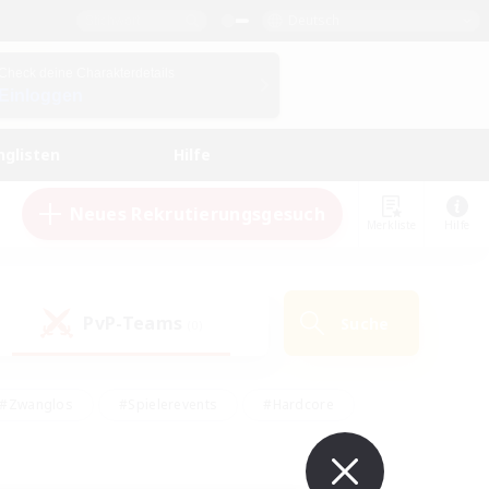
Deutsch
Check deine Charakterdetails
Einloggen
nglisten
Hilfe
Neues Rekrutierungsgesuch
Merkliste
Hilfe
PvP-Teams
Suche
(0)
#Zwanglos
#Spielerevents
#Hardcore
en
#Schatzkarten
#Screenshot-Enthusiasten
husiasten
#Hobbys/Interessen