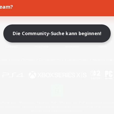
Team?
Spiel herunterladen
Offizielle Informationen
Die Community-Suche kann beginnen!
X
/
News
YouTube
Instagram
Twitch
Lizenz
Regeln & Richtlinien
Datenschutzrichtlinie
Cookie-Richtlinien
Abo jetzt kündige
 Family Mark", "PlayStation", "PS5 logo", "PS5", "PS4 logo" and "PS4" are registered trademark
XBOX Sphere mark, the Series X|S logo and XBOX Series X|S are trademarks of the Microsoft gro
Nintendo Switch is a trademark of Nintendo.