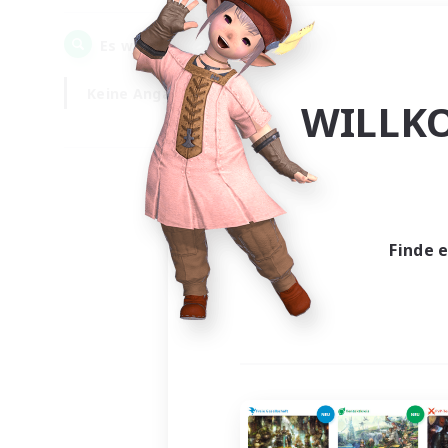
0
Es wurden
Gesuche gefunden!
Keine Angabe
Wochentags
WILLK
Finde 
Es wur
Nich