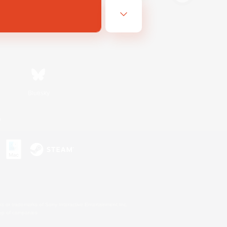
Bluesky
n
s or trademarks of Sony Interactive Entertainment Inc.
up of companies.