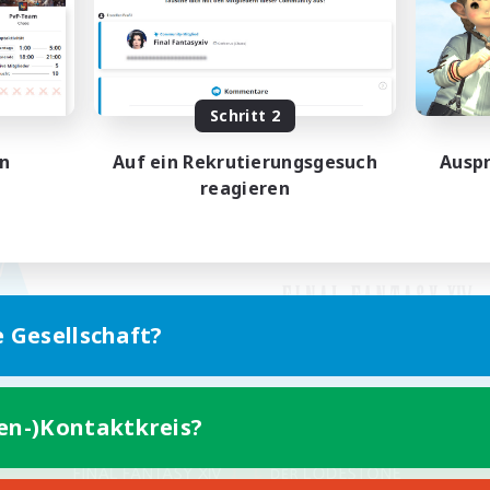
Schritt 2
en
Auf ein Rekrutierungsgesuch
Auspr
reagieren
e Gesellschaft?
ten-)Kontaktkreis?
Version für Mobilgeräte