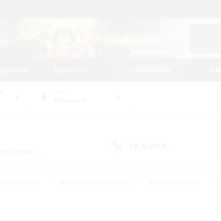
beginnen
Spielinfos
Community
Ra
UM
WELT
Behemoth
KK & WKK
(2)
schaften
(3)
e willkommen
#Roleplay-Enthusiasten
#Elternfreundlich
#Studentenfreundlich
#Mehrsprachig
#Unterkunft-Enthusiast
d
#Hochstufige Inhalte
#Handwerker/Sammler
#PvP-Ent