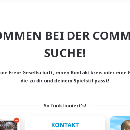
Wochenende
＃Schatzkarten
OMMEN BEI DER COMM
SUCHE!
eine Freie Gesellschaft, einen Kontaktkreis oder eine 
0 Gesuche
die zu dir und deinem Spielstil passt!
den keine Gesuche ge
So funktioniert's!
t aufgeben! Versuche es mit anderen Suchfil