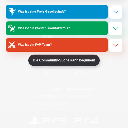
Was ist eine Freie Gesellschaft?
/
Facebook
X
News
Was ist ein (Welten-)Kontaktkreis?
Was ist ein PvP-Team?
YouTube
Instagram
Die Community-Suche kann beginnen!
Twitch
Bluesky
Lizenz
Regeln & Richtlinien
Datenschutzrichtlinie
Cookie-Richtlinien
Abo jetzt kündigen