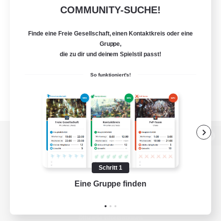
COMMUNITY-SUCHE!
Finde eine Freie Gesellschaft, einen Kontaktkreis oder eine
Gruppe,
die zu dir und deinem Spielstil passt!
So funktioniert's!
Zur PC-Seite
Schritt 1
Eine Gruppe finden
Auf 
Spiel herunterladen
Offizielle Informationen