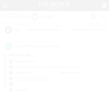
#Neulinge willkommen
#Roleplay-Enthusiasten
Tags
0
Es wurden
Gesuche gefunden!
Keine Angabe
Lamia (Primal)
Freie Gesellschaften
KK & WKK
PvP-Teams
Wochentags
Wochenende
＃Screenshot-Enthusiasten
Sprache