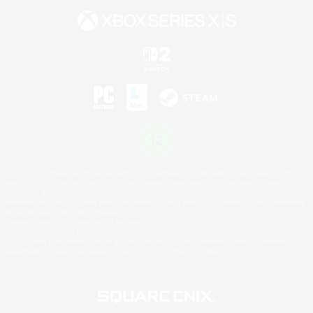
©2026 Sony Interactive Entertainment LLC."PlayStation Family Mark", "PlayStation", "PS5
logo", "PS5", "PS4 logo" and "PS4" are registered trademarks or trademarks of Sony
Interactive Entertainment Inc.
Microsoft, the XBOX Sphere mark, the Series X|S logo and XBOX Series X|S are trademarks
of the Microsoft group of companies.
Nintendo Switch is a trademark of Nintendo.
Mac is a trademark of Apple Inc.
©2026 Valve Corporation. Steam and the Steam logo are trademarks and/or registered
trademarks of Valve Corporation in the U.S. and/or other countries.