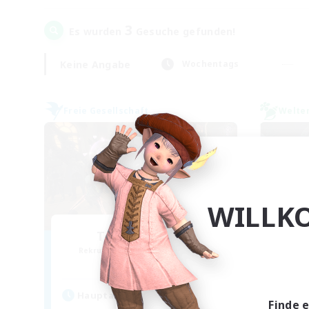
3
Es wurden
Gesuche gefunden!
Keine Angabe
Wochentags
Freie Gesellschaft
Welte
WILLK
Toca do coelho
Rekrutierung für neue Mitglieder
Rek
Behemoth [Primal]
Hau
Hauptaktivität
Finde 