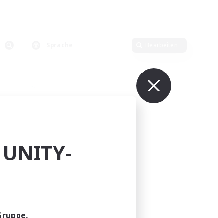
Sprache
Bearbeiten
UNITY-
LTDA
lieder
]
Gruppe,