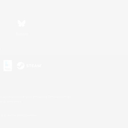
Bluesky
n
s or trademarks of Sony Interactive Entertainment Inc.
up of companies.
U.S. and/or other countries.