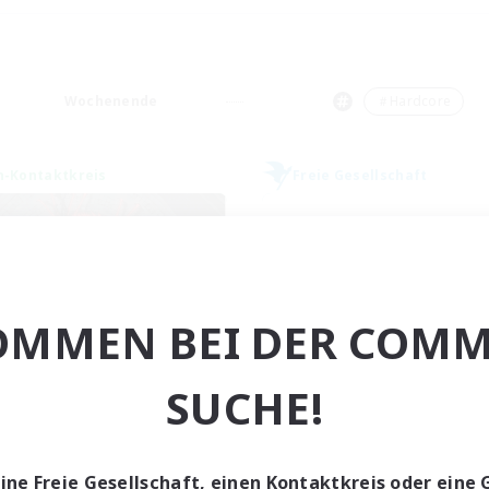
Wochenende
＃Hardcore
n-Kontaktkreis
Freie Gesellschaft
OMMEN BEI DER COMM
The Cleaners
Bahamut Rage 
SUCHE!
rutierung für neue Mitglieder
Rekrutierung für neue Mitg
Primal
Behemoth [Primal
ptaktivität
Hauptaktivität
eine Freie Gesellschaft, einen Kontaktkreis oder eine 