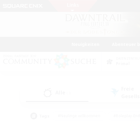
Neuigkeiten
Abenteuer 
DATENZENTR
Primal
Freie
Alle
(3)
Gesell
Tags
#Neulinge willkommen
#Roleplay-Ent
#Mehrsprachig
#Unterkunft-Enthusias
#Screenshot-Enthusiasten
#Hochstufig