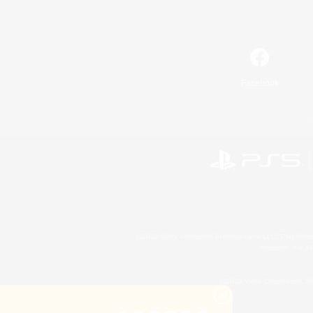
Facebook
©2026 Sony Interactive Entertainment LLC."PlayStation
Microsoft, the 
©2026 Valve Corporation. St