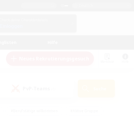
Deutsch
Check deine Charakterdetails
Einloggen
nglisten
Hilfe
Neues Rekrutierungsgesuch
Merkliste
Hilfe
PvP-Teams
Suche
(0)
#Berufstätige willkommen
#Aktive Gruppe
eundlich
#Hardcore
#Hohe Jagd
Hobbys/Interessen
#PvP-Enthusiasten