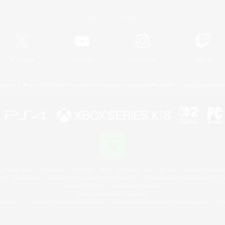
Offizielle Informationen
X
/
News
YouTube
Instagram
Twitch
Lizenz
Regeln & Richtlinien
Datenschutzrichtlinie
Cookie-Richtlinien
Abo jetzt kündige
 Family Mark", "PlayStation", "PS5 logo", "PS5", "PS4 logo" and "PS4" are registered trademark
XBOX Sphere mark, the Series X|S logo and XBOX Series X|S are trademarks of the Microsoft gro
Nintendo Switch is a trademark of Nintendo.
Mac is a trademark of Apple Inc.
eam and the Steam logo are trademarks and/or registered trademarks of Valve Corporation in the 