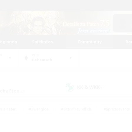
beginnen
Spielinfos
Community
Ra
UM
WELT
Behemoth
KK & WKK
(1)
schaften
(2)
husiasten
#Zwanglos
#Elternfreundlich
#Spielerevents
ten
#Glamour-Enthusiasten
#Schatzkarten
#Studentenfr
e Inhalte
#Lore-Enthusiasten
#Handwerker/Sammler
#