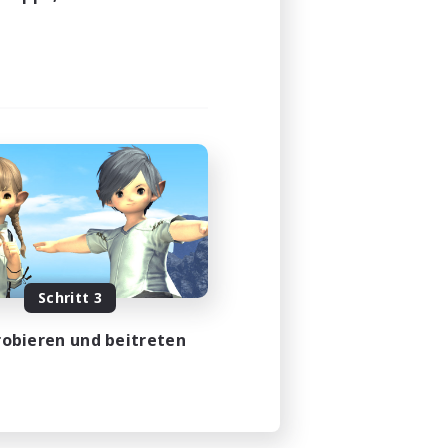
23:00
24:00
5
100
EN
m 08.08.2026
Schritt 3
obieren und beitreten