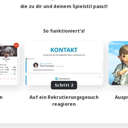
9:00
24:00
18:00
entags
Wochentags
die zu dir und deinem Spielstil passt!
13:00
24:00
7:00
enende
Wochenende
10
ive Mitglieder
Aktive Mitglieder
60
sucht
Gesucht
So funktioniert's!
tsune Miku
Casual - Livre
linge willkommen
Neulinge willkommen
ufstätige willkommen
Zwanglos
hstufige Inhalte
Aktive Gruppe
dcore
Hardcore
EN
Endet am 30.08.2026
Endet a
Schritt 2
en
Auf ein Rekrutierungsgesuch
Auspr
reagieren