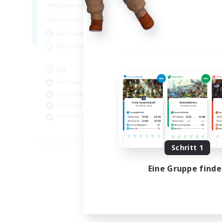
18:00
24:00
Woch
Wochentags
10:00
24:00
Woch
Wochenende
30
Akt
Aktive Mitglieder
20
Ge
Gesucht
Ha
BR
Neu
Neulinge willkommen
Ber
Berufstätige willkommen
Hoc
Schatzkarten
Har
Hardcore
EN
Endet am 04.09.2026
Schritt 1
Eine Gruppe find