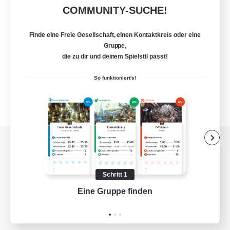
COMMUNITY-SUCHE!
Finde eine Freie Gesellschaft, einen Kontaktkreis oder eine
Gruppe,
die zu dir und deinem Spielstil passt!
So funktioniert's!
Zur PC-Seite
Schritt 1
Eine Gruppe finden
Auf 
Spiel herunterladen
Offizielle Informationen