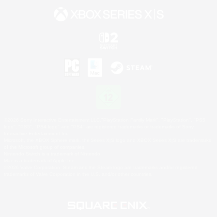
©2026 Sony Interactive Entertainment LLC."PlayStation Family Mark", "PlayStation", "PS5
logo", "PS5", "PS4 logo" and "PS4" are registered trademarks or trademarks of Sony
Interactive Entertainment Inc.
Microsoft, the XBOX Sphere mark, the Series X|S logo and XBOX Series X|S are trademarks
of the Microsoft group of companies.
Nintendo Switch is a trademark of Nintendo.
Mac is a trademark of Apple Inc.
©2026 Valve Corporation. Steam and the Steam logo are trademarks and/or registered
trademarks of Valve Corporation in the U.S. and/or other countries.