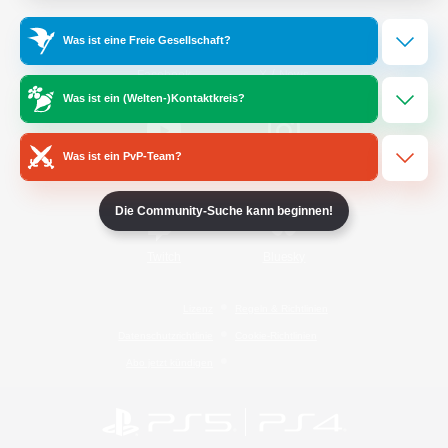
Was ist eine Freie Gesellschaft?
/
Facebook
X
News
Was ist ein (Welten-)Kontaktkreis?
Was ist ein PvP-Team?
YouTube
Instagram
Die Community-Suche kann beginnen!
Twitch
Bluesky
Lizenz
Regeln & Richtlinien
Datenschutzrichtlinie
Cookie-Richtlinien
Abo jetzt kündigen