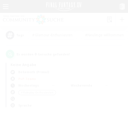
#Glamour-Enthusiasten
#Neulinge willkommen
Tags
0
Es wurden
Gesuche gefunden!
Keine Angabe
Behemoth (Primal)
PvP-Teams
Wochentags
Wochenende
＃Roleplay-Enthusiasten
Sprache