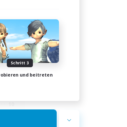
st
lieder
]
Schritt 3
obieren und beitreten
24:00
23:00
7
10