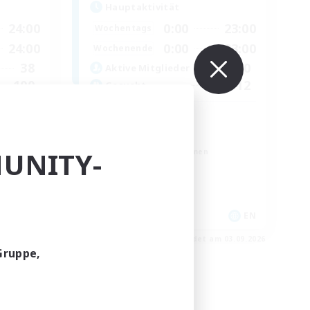
Hauptaktivität
24:00
0:00
23:00
Wochentags
24:00
0:00
23:00
Wochenende
38
50
Aktive Mitglieder
100
512
Gesucht
Brasil
Neulinge willkommen
UNITY-
Berufstätige willkommen
Aktive Gruppe
Zwanglos
EN
EN
m 04.09.2026
Endet am 03.09.2026
Gruppe,