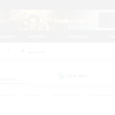
beginnen
Spielinfos
Community
Ra
UM
WELT
Behemoth
KK & WKK
(9)
schaften
(7)
husiasten
#Zwanglos
#Elternfreundlich
#Spielerevents
ten
#Glamour-Enthusiasten
#Schatzkarten
#Studentenfr
e Inhalte
#Lore-Enthusiasten
#Handwerker/Sammler
#