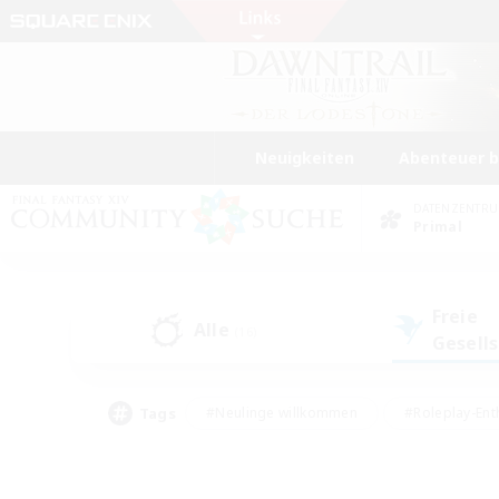
Neuigkeiten
Abenteuer 
DATENZENTR
Primal
Freie
Alle
(16)
Gesell
Tags
#Neulinge willkommen
#Roleplay-Ent
#Mehrsprachig
#Unterkunft-Enthusias
#Screenshot-Enthusiasten
#Hochstufig