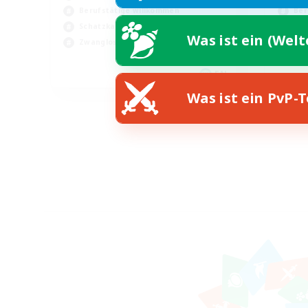
Berufstätige willkommen
Ber
Schatzkarten
Sch
Was ist ein (Wel
Zwanglos
Akt
EN
Was ist ein PvP-
Endet am 03.09.2026