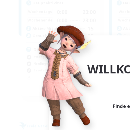
Hauptaktivität
Hau
0:00
23:00
Wochentags
Woch
0:00
23:00
Wochenende
Woch
15
Aktive Mitglieder
Akt
20
Gesucht
Ge
Disabled/LGBTQ+ Friendly
BR
Zwanglos
Neu
WILLK
Neulinge willkommen
Ber
Berufstätige willkommen
Sch
Har
EN
Endet am 05.09.2026
Finde 
Freie Gesellschaft
Freie 