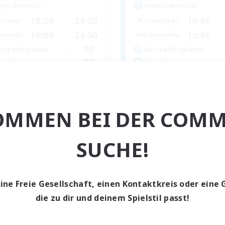
ptaktivität
Hauptaktivität
18:00
24:00
10:00
entags
Wochentags
10:00
24:00
10:00
enende
Wochenende
30
ive Mitglieder
Aktive Mitglieder
20
sucht
Gesucht
linge willkommen
OMMEN BEI DER COMM
Neulinge willkommen
ufstätige willkommen
Zwanglos
atzkarten
Hochstufige Inhalte
dcore
SUCHE!
Berufstätige willkommen
EN
Endet am 04.09.2026
Endet a
eine Freie Gesellschaft, einen Kontaktkreis oder eine 
die zu dir und deinem Spielstil passt!
Gesellschaft
Freie Gesellschaft