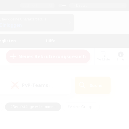
Deutsch
Check deine Charakterdetails
Einloggen
nglisten
Hilfe
Neues Rekrutierungsgesuch
Merkliste
Hilfe
PvP-Teams
Suche
(0)
#Berufstätige willkommen
#Aktive Gruppe
eundlich
#Hardcore
#Hohe Jagd
Hobbys/Interessen
#PvP-Enthusiasten