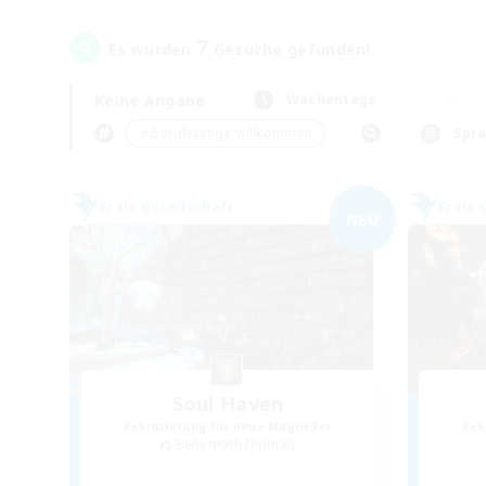
7
Es wurden
Gesuche gefunden!
Keine Angabe
Wochentags
＃Berufstätige willkommen
Spr
Freie Gesellschaft
Freie 
NEU
Soul Haven
Rekrutierung für neue Mitglieder
Rek
Behemoth [Primal]