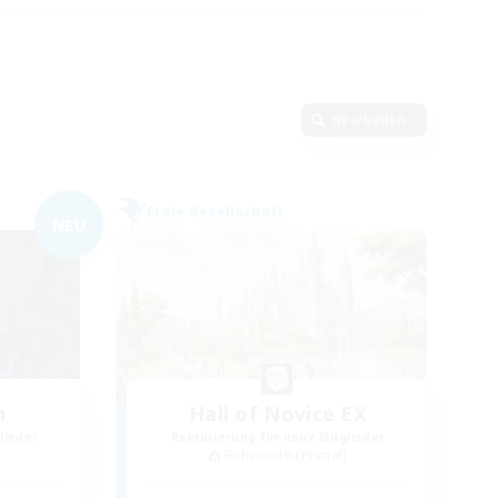
Bearbeiten
Freie Gesellschaft
NEU
n
Hall of Novice EX
lieder
Rekrutierung für neue Mitglieder
]
Behemoth [Primal]