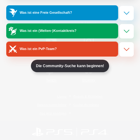
Was ist eine Freie Gesellschaft?
/
Facebook
X
News
Was ist ein (Welten-)Kontaktkreis?
Was ist ein PvP-Team?
YouTube
Instagram
Die Community-Suche kann beginnen!
Twitch
Bluesky
Lizenz
Regeln & Richtlinien
Datenschutzrichtlinie
Cookie-Richtlinien
Abo jetzt kündigen