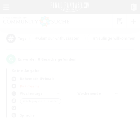
#Glamour-Enthusiasten
#Neulinge willkommen
Tags
0
Es wurden
Gesuche gefunden!
Keine Angabe
Behemoth (Primal)
PvP-Teams
Wochentags
Wochenende
＃Roleplay-Enthusiasten
Sprache