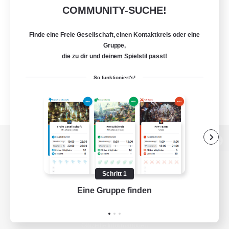
COMMUNITY-SUCHE!
Finde eine Freie Gesellschaft, einen Kontaktkreis oder eine
Gruppe,
die zu dir und deinem Spielstil passt!
So funktioniert's!
Zur PC-Seite
Schritt 1
Eine Gruppe finden
Auf 
Spiel herunterladen
Offizielle Informationen