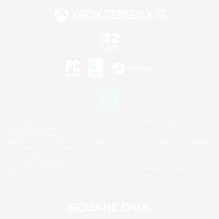
©2026 Sony Interactive Entertainment LLC."PlayStation Family Mark", "PlayStation", "PS5
logo", "PS5", "PS4 logo" and "PS4" are registered trademarks or trademarks of Sony
Interactive Entertainment Inc.
Microsoft, the XBOX Sphere mark, the Series X|S logo and XBOX Series X|S are trademarks
of the Microsoft group of companies.
Nintendo Switch is a trademark of Nintendo.
Mac is a trademark of Apple Inc.
©2026 Valve Corporation. Steam and the Steam logo are trademarks and/or registered
trademarks of Valve Corporation in the U.S. and/or other countries.