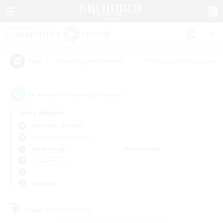
#Neulinge willkommen
#Roleplay-Enthusiasten
Tags
1
Es wurden
Gesuche gefunden!
Keine Angabe
Excalibur (Primal)
Freie Gesellschaften
Wochentags
Wochenende
＃Hardcore
Sprache
Freie Gesellschaft