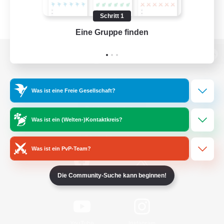
Schritt 1
Eine Gruppe finden
Auf 
Zur PC-Seite
Was ist eine Freie Gesellschaft?
Spiel herunterladen
Was ist ein (Welten-)Kontaktkreis?
Offizielle Informationen
Was ist ein PvP-Team?
Die Community-Suche kann beginnen!
/
Facebook
X
News
YouTube
Instagram